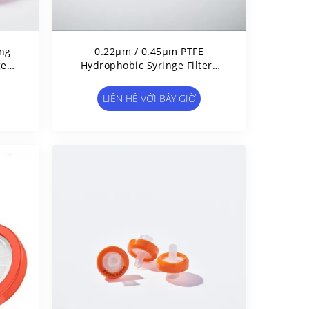
ng
0.22μm / 0.45μm PTFE
ge
Hydrophobic Syringe Filters
Cho HPLC Và GC Sample
Prefiltering 13/25/33mm
LIÊN HỆ VỚI BÂY GIỜ