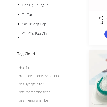
Liên Hệ Chúng Tôi
Tin Tức
Bộ L
Lần
Các Trường Hợp
Nhận
Yêu Cầu Báo Giá
Tag Cloud
disc filter
meltblown nonwoven fabric
pes syringe filter
ptfe membrane filter
pes membrane filter