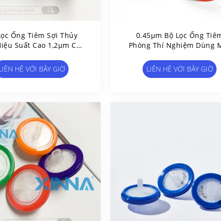
Lọc Ống Tiêm Sợi Thủy
0.45μm Bộ Lọc Ống Tiê
Hiệu Suất Cao 1,2μm Cho
Phòng Thí Nghiệm Dùng 
ọc Trước Mẫu HPLC
Lần Bộ Lọc Ống Tiêm PT
Nhựa
LIÊN HỆ VỚI BÂY GIỜ
LIÊN HỆ VỚI BÂY GIỜ