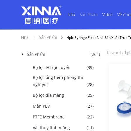
Nhà
Sản Phẩm
Video
Về Chú
Nhà
Sản Phẩm
Hplc Syringe Filter Nhà Sản Xuất Trực 
Kewords:"
hpl
Sản Phẩm
(261)
Bộ lọc IV trực tuyến
(39)
Bộ lọc ống tiêm phòng thí
nghiệm
(28)
Bộ lọc đĩa màng
(25)
Màn PEV
(27)
PTFE Membrane
(22)
Vải thủy tinh màng
(11)