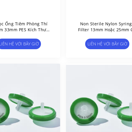
ọc Ống Tiêm Phòng Thí
Non Sterile Nylon Syrin
m 33mm PES Kích Thước
Filter 13mm Hoặc 25mm 
.22μm Bộ Lọc Ống Tiêm
HPLC Filter Syringe
HPLC Dùng Một Lần
LIÊN HỆ VỚI BÂY GIỜ
LIÊN HỆ VỚI BÂY GIỜ