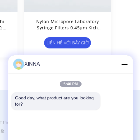
hí
Nylon Micropore Laboratory
0,22
Syringe Filters 0.45μm Kích
iêm
Thước Lỗ Chân Lông Φ13mm
Không Vô Trùng
LIÊN HỆ VỚI BÂY GIỜ
XINNA
5:40 PM
Good day, what product are you looking 
Liên Hệ Với Chúng Tôi
for?
Zhejiang Xinna Medical Device Technology
Co., Ltd.
t triển
Khu công nghiệp Huangnikan, đường
uất
Yucheng, Yuhuan, thành phố Taizhou, tỉnh