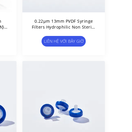
m
0.22μm 13mm PVDF Syringe
Một
Filters Hydrophilic Non Sterile
FE
100pcs/Pk
LIÊN HỆ VỚI BÂY GIỜ