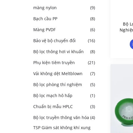
màng nylon
(9)
Bạch cầu PP
(8)
Bộ L
Màng PVDF
(6)
Nghiệ
Lỗ 0
Bảo vệ bộ chuyển đổi
(16)
Bộ lọc thông hơi vi khuẩn
(8)
Phụ kiện tiêm truyền
(21)
Vải không dệt Meltblown
(7)
Bộ lọc phòng thí nghiệm
(5)
Bộ lọc mạch hô hấp
(1)
Chuẩn bị mẫu HPLC
(3)
Bộ lọc truyền thông văn hóa
(4)
TSP Giám sát không khí xung