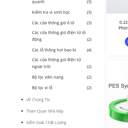
quanh
(3)
Kiểm tra vi sinh học
(3)
0.2
Các cửa thông gió ô tô
(3)
Phòn
Các cửa thông gió điện tử di
Ống
động
(2)
Φ1
Các lỗ thông hơi bao bì
(4)
Các cửa thông gió điện tử
ngoài trời
(2)
Bộ lọc viên nang
(2)
Bộ lọc vi lỗ
(2)
Về Chúng Tôi
Tham Quan Nhà Máy
Kiểm Soát Chất Lượng