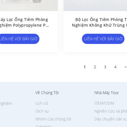
áy Lọc Ống Tiêm Phòng
Bộ Lọc Ống Tiêm Phòng T
ghiệm Polypropylene PP
Nghiệm Không Khử Trùng 
Thủy Tràng
Μm Φ33 Mm Bộ Lọc Ống T
Màng Nylon
LIÊN HỆ VỚI BÂY GIỜ
LIÊN HỆ VỚI BÂY GIỜ
1
2
3
4
>
Về Chúng Tôi
Nhà Máy Tour
Lịch sử
OEM/ODM
 nghiệm
Dịch vụ
Nghiên cứu và phá
Nhóm của chúng tôi
Dây chuyền sản x
Giới thiệu