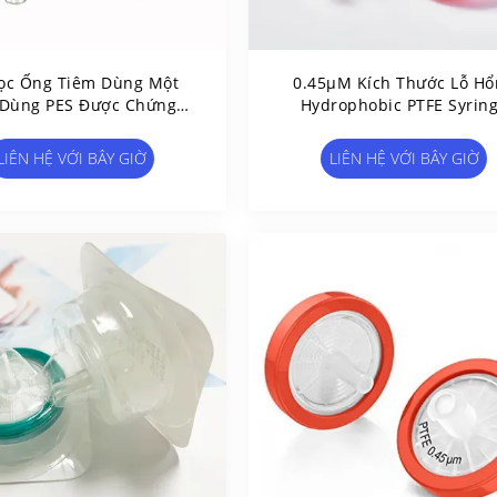
ọc Ống Tiêm Dùng Một
0.45μM Kích Thước Lỗ Hổ
 Dùng PES Được Chứng
Hydrophobic PTFE Syrin
 HPLC Diameter 13mm /
Filters Cho HPLC Và GC
25mm / 33mm
Sample Prefiltering
LIÊN HỆ VỚI BÂY GIỜ
LIÊN HỆ VỚI BÂY GIỜ