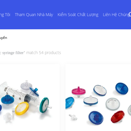
ng Tôi
Tham Quan Nhà Máy
Kiểm Soát Chất Lượng
Liên Hệ Chúng 
Tuyến
" match 54 products
c syringe filter