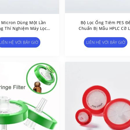
2 Micron Dùng Một Lần
Bộ Lọc Ống Tiêm PES Đ
g Thí Nghiệm Máy Lọc
Chuẩn Bị Mẫu HPLC Cỡ 
 Nghiệm PE Membrane
0.22μm Dùng Một Lần
3mm Φ25mm Φ33mm
LIÊN HỆ VỚI BÂY GIỜ
LIÊN HỆ VỚI BÂY GIỜ