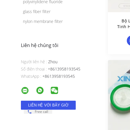
polyvinylidene fluoride
glass fiber filter
Bộ 
nylon membrane filter
Tinh 
L
Liên hệ chúng tôi
Người liên hệ :
Zhou
Số điện thoại :
+8613958193545
WhatsApp :
+8613958193545
Free call