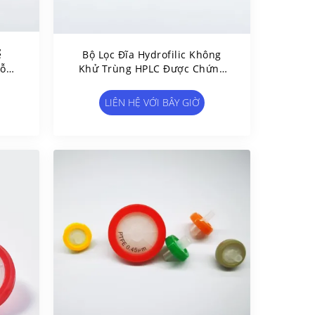
ể
Bộ Lọc Đĩa Hydrofilic Không
Lỗ
Khử Trùng HPLC Được Chứng
Nhận PTFE
LIÊN HỆ VỚI BÂY GIỜ