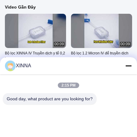
Video Gần Đây
00:09
00:09
Bộ lọc XINNA IV Truyền dịch y tế 0,2
Bộ lọc 1.2 Micron IV để truyền dịch
Micron
an toàn hơn
XINNA
March 02, 2026
March 01, 2026
2:15 PM
Good day, what product are you looking for?
00:09
00:09
Truyền chính xác bộ lọc 1.2 Micron
An toàn bộ lọc trong dòng 0,2
IV
Micron IV
March 01, 2026
March 01, 2026
Màng Nylon