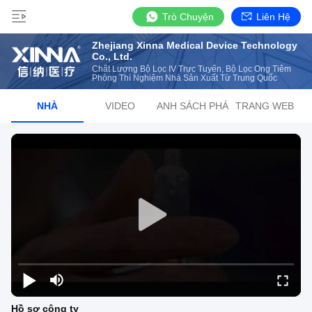
Trò Chuyện
Liên Hệ
Zhejiang Xinna Medical Device Technology
Co., Ltd.
Chất Lượng Bộ Lọc IV Trực Tuyến, Bộ Lọc Ống Tiêm
Phòng Thí Nghiệm Nhà Sản Xuất Từ Trung Quốc
NHÀ
VIDEO
DANH SÁCH PHÁT
TRANG WEB
Hồ sơ công ty