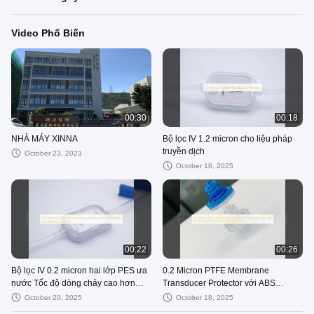
Video Phổ Biến
00:30
00:18
NHÀ MÁY XINNA
Bộ lọc IV 1.2 micron cho liệu pháp
truyền dịch
October 23, 2023
October 18, 2025
00:22
00:26
Bộ lọc IV 0.2 micron hai lớp PES ưa
0.2 Micron PTFE Membrane
nước Tốc độ dòng chảy cao hơn
Transducer Protector với ABS
Không vô trùng
Housing cho các dòng máu lọc máu
October 20, 2025
October 18, 2025