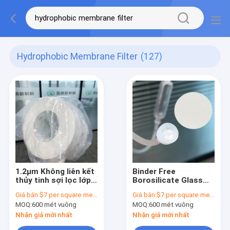
Hydrophobic Membrane Filter
(127)
1.2μm Không liên kết
Binder Free
thủy tinh sợi lọc lớp y
Borosilicate Glass
tế thông gió màng
Microfiber Filter
Giá bán:
$7 per square meter
Giá bán:
$7 per square meter
Membrane 0,45μm
MOQ:
600 mét vuông
MOQ:
600 mét vuông
Glass Fiber Filter
Nhận giá mới nhất
Nhận giá mới nhất