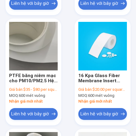
Liên hệ với bây giờ
Liên hệ với bây giờ
PTFE băng niêm mạc
16 Kpa Glass Fiber
cho PM10/PM2.5 Hệ
Membrane Insert
thống giám sát
Spike Filter
Giá bán:
$35 - $80 per square meter ,pls contact our sales
Giá bán:
$20.00 per square meter
không khí Hiệu quả
Membrane Air Intake
MOQ:
600 mét vuông
MOQ:
600 mét vuông
chặn 99,7% cho
0,3μm Các chất hạt
Nhận giá mới nhất
Nhận giá mới nhất
Liên hệ với bây giờ
Liên hệ với bây giờ