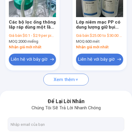
Về chúng tôi
Tham quan nhà máy
Các bộ lọc ống thông
Lớp niêm mạc PP có
lắp ráp dùng một lần
dung lượng giữ bụi
Kiểm soát chất lượng
cho các công ty dược
cao Polypropylene
Giá bán:
$0.1 - $2.9 per piece
Giá bán:
$25.00 to $30.00 per square meter
phẩm và chế biến
MOQ:
2000 miếng
MOQ:
600 mét
sinh học
Liên hệ chúng tôi
Nhận giá mới nhất
Nhận giá mới nhất
Yêu cầu báo giá
Liên hệ với bây giờ
Liên hệ với bây giờ
Xem thêm
Bộ lọc IV trực tuyến
Bộ lọc ống tiêm phòng thí nghiệm
Để Lại Lời Nhắn
Chúng Tôi Sẽ Trả Lời Nhanh Chóng
Bộ lọc đĩa màng
Màn PEV