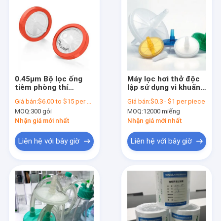
0.45μm Bộ lọc ống
Máy lọc hơi thở độc
tiêm phòng thí
lập sử dụng vi khuẩn
nghiệm dùng một lần
Máy lọc hơi thở
Giá bán:
$6.00 to $15 per pack
Giá bán:
$0.3 - $1 per piece
Bộ lọc ống tiêm PTFE
hydrophobic cho y tế
MOQ:
300 gói
MOQ:
12000 miếng
nhựa
và phòng thí nghiệm
Nhận giá mới nhất
Nhận giá mới nhất
Liên hệ với bây giờ
Liên hệ với bây giờ
Nhà
Sản phẩm
Video