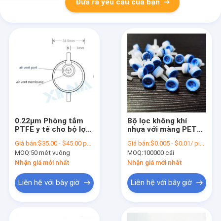
Đưa ra yêu cầu của bạn
0.22μm Phòng tắm
Bộ lọc không khí
PTFE y tế cho bộ lọc
nhựa với màng PET
truyền khí
để hút và lọc không
Giá bán:
$35.00 - $45.00 per square meter
Giá bán:
$0.005 - $0.01/ piece
khí
MOQ:
50 mét vuông
MOQ:
100000 cái
Nhận giá mới nhất
Nhận giá mới nhất
Liên hệ với bây giờ
Liên hệ với bây giờ