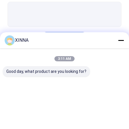
PTFE Membrane
Vải thủy tinh màng
màng nylon
Tiếp tục
XINNA
Bạch cầu PP
Màng PVDF
3:11 AM
Danh Mục Của Chúng Tôi
Bảo vệ bộ chuyển đổi
Good day, what product are you looking for?
Bộ lọc thông hơi vi khuẩn
Phụ kiện tiêm truyền
Vải không dệt Meltblown
Bộ lọc IV trực tuyến
Bộ lọc ống tiêm
Bộ lọc đĩa mà
Bộ lọc phòng thí nghiệm
phòng thí nghiệm