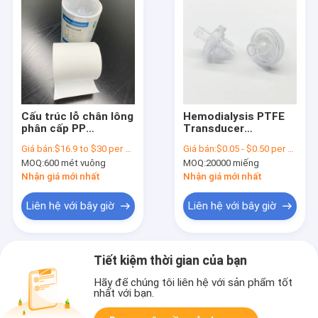
Cấu trúc lỗ chân lông
Hemodialysis PTFE
phân cấp PP
Transducer
Membrane
Protector Filters
Giá bán:
$16.9 to $30 per square meter
Giá bán:
$0.05 - $0.50 per piece
Hydrophobic
Inline Hydrophobic
MOQ:
600 mét vuông
MOQ:
20000 miếng
Polypropylene
Filter
Nominal Prefilter
Nhận giá mới nhất
Nhận giá mới nhất
Liên hệ với bây giờ
Liên hệ với bây giờ
Tiết kiệm thời gian của bạn
Hãy để chúng tôi liên hệ với sản phẩm tốt
nhất với bạn.