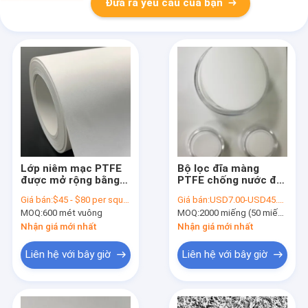
Đưa ra yêu cầu của bạn
Lớp niêm mạc PTFE
Bộ lọc đĩa màng
được mở rộng bằng
PTFE chống nước để
chất chống nước 0,22
lọc hút vi khuẩn
Giá bán:
$45 - $80 per square meter
Giá bán:
USD7.00-USD45.00 per pack
micron với lớp hỗ trợ
MOQ:
600 mét vuông
MOQ:
2000 miếng (50 miếng/gói)
polypropylene
Nhận giá mới nhất
Nhận giá mới nhất
Liên hệ với bây giờ
Liên hệ với bây giờ