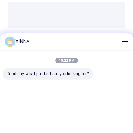
PTFE Membrane
Vải thủy tinh màng
màng nylon
Tiếp tục
XINNA
Bạch cầu PP
Màng PVDF
10:22 PM
Danh Mục Của Chúng Tôi
Bảo vệ bộ chuyển đổi
Good day, what product are you looking for?
Bộ lọc thông hơi vi khuẩn
Phụ kiện tiêm truyền
Vải không dệt Meltblown
Bộ lọc IV trực tuyến
Bộ lọc ống tiêm
Bộ lọc đĩa mà
Bộ lọc phòng thí nghiệm
phòng thí nghiệm