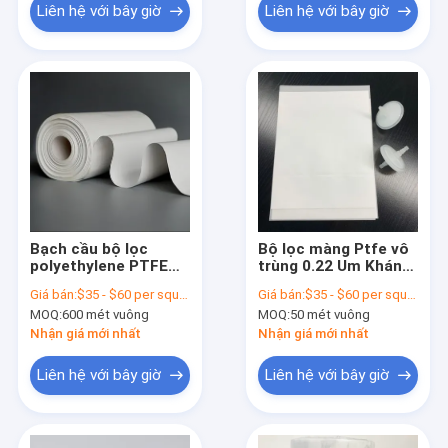
Liên hệ với bây giờ
Liên hệ với bây giờ
Bạch cầu bộ lọc
Bộ lọc màng Ptfe vô
polyethylene PTFE
trùng 0.22 Um Kháng
chống nước cho bộ
áp cao
Giá bán:
$35 - $60 per square meter
Giá bán:
$35 - $60 per square meter
lọc y tế
MOQ:
600 mét vuông
MOQ:
50 mét vuông
Nhận giá mới nhất
Nhận giá mới nhất
Liên hệ với bây giờ
Liên hệ với bây giờ