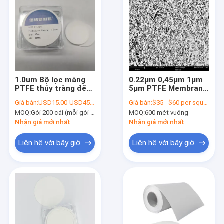
1.0um Bộ lọc màng
0.22μm 0,45μm 1μm
PTFE thủy tràng để
5μm PTFE Membrane
lọc chất lỏng trong
Kháng hóa học tối đa
Giá bán:
USD15.00-USD45.00 per pack
Giá bán:
$35 - $60 per square meter
sử dụng trong phòng
MOQ:
Gói 200 cái (mỗi gói 50 cái)
MOQ:
600 mét vuông
thí nghiệm
Nhận giá mới nhất
Nhận giá mới nhất
Liên hệ với bây giờ
Liên hệ với bây giờ
Nhà
Sản phẩm
Video