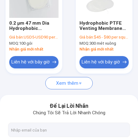
Về chúng tôi
Tham quan nhà máy
0.2 μm 47 mm Dia
Hydrophobic PTFE
Hydrophobic
Venting Membrane
Kiểm soát chất lượng
Membrane PTFE
Phòng thí nghiệm
Giá bán:
USD5-USD90 per pack
Giá bán:
$45 - $80 per square meter
Separator cho pin
màng lọc cho bộ lọc
MOQ:
100 gói
MOQ:
300 mét vuông
Lithium Air
IV
Liên hệ chúng tôi
Nhận giá mới nhất
Nhận giá mới nhất
Yêu cầu báo giá
Liên hệ với bây giờ
Liên hệ với bây giờ
Xem thêm
Bộ lọc IV trực tuyến
Bộ lọc ống tiêm phòng thí nghiệm
Để Lại Lời Nhắn
Chúng Tôi Sẽ Trả Lời Nhanh Chóng
Bộ lọc đĩa màng
Màn PEV