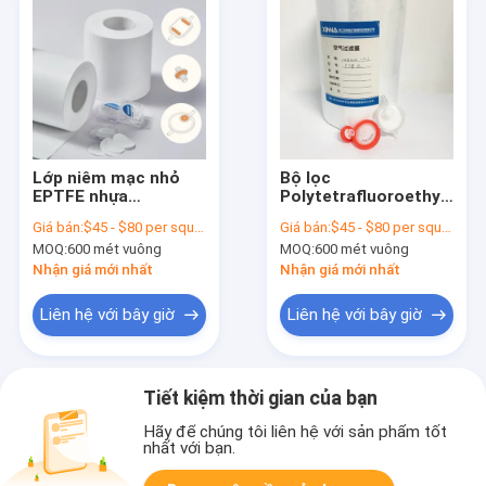
Lớp niêm mạc nhỏ
Bộ lọc
EPTFE nhựa
Polytetrafluoroethylen
0.22/0.45/1.2/3μm với
màng PTFE y tế có
Giá bán:
$45 - $80 per square meter
Giá bán:
$45 - $80 per square meter
lớp hỗ trợ PP hoặc
kích thước lỗ 0.1μm
MOQ:
600 mét vuông
MOQ:
600 mét vuông
PET cho sử dụng y tế
Nhận giá mới nhất
Nhận giá mới nhất
Liên hệ với bây giờ
Liên hệ với bây giờ
Tiết kiệm thời gian của bạn
Hãy để chúng tôi liên hệ với sản phẩm tốt
nhất với bạn.