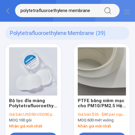
Polytetrafluoroethylene Membrane
(39)
Bộ lọc đĩa màng
PTFE băng niêm mạc
Polytetrafluoroethylene
cho PM10/PM2.5 Hệ
PTFE ẩm ốc 0,45μm
thống giám sát
Giá bán:
USD50-USD90 per pack
Giá bán:
$35 - $80 per square meter ,pls contact our sales
25mm Dia
không khí Hiệu quả
MOQ:
100 gói
MOQ:
600 mét vuông
chặn 99,7% cho
0,3μm Các chất hạt
Nhận giá mới nhất
Nhận giá mới nhất