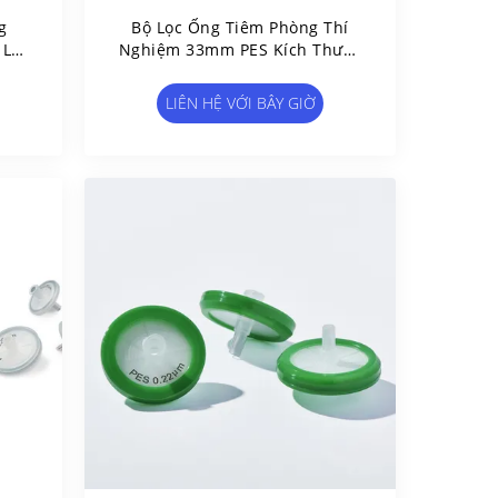
g
Bộ Lọc Ống Tiêm Phòng Thí
 Lỗ
Nghiệm 33mm PES Kích Thước
p
Lỗ 0.22μm Bộ Lọc Ống Tiêm
HPLC Dùng Một Lần
LIÊN HỆ VỚI BÂY GIỜ