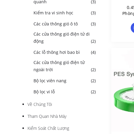
quanh
(3)
0.4
Kiểm tra vi sinh học
(3)
Phòn
Lần
Các cửa thông gió ô tô
(3)
Các cửa thông gió điện tử di
động
(2)
Các lỗ thông hơi bao bì
(4)
Các cửa thông gió điện tử
ngoài trời
(2)
Bộ lọc viên nang
(2)
Bộ lọc vi lỗ
(2)
Về Chúng Tôi
Tham Quan Nhà Máy
Kiểm Soát Chất Lượng