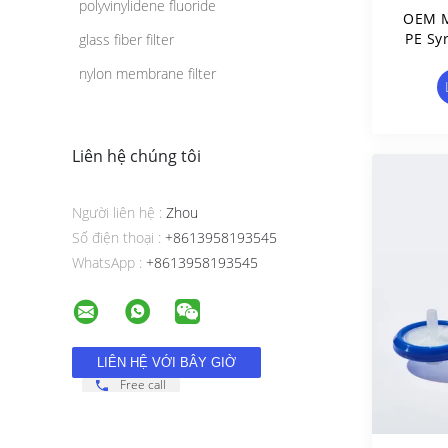
polyvinylidene fluoride
OEM M
PE Sy
glass fiber filter
nylon membrane filter
Liên hệ chúng tôi
Người liên hệ :
Zhou
Số điện thoại :
+8613958193545
WhatsApp :
+8613958193545
Free call