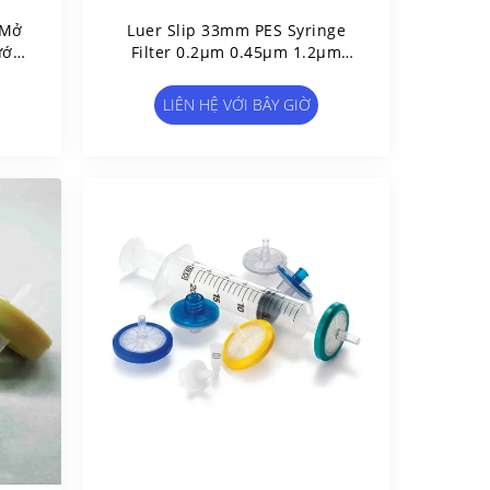
 Mở
Luer Slip 33mm PES Syringe
ước
Filter 0.2μm 0.45μm 1.2μm
rợ
5.0μm Với Vỏ PP
LIÊN HỆ VỚI BÂY GIỜ