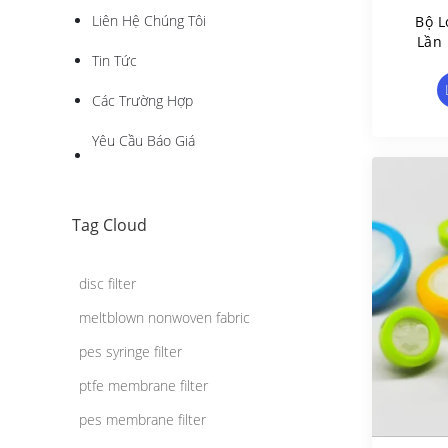
Liên Hệ Chúng Tôi
Bộ L
Lần
Tin Tức
Nhận
Các Trường Hợp
Yêu Cầu Báo Giá
Tag Cloud
disc filter
meltblown nonwoven fabric
pes syringe filter
ptfe membrane filter
pes membrane filter