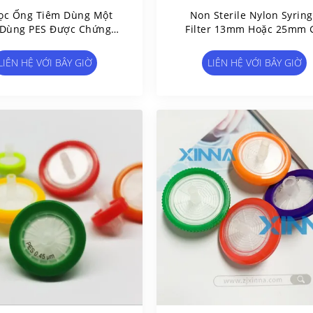
ọc Ống Tiêm Dùng Một
Non Sterile Nylon Syrin
 Dùng PES Được Chứng
Filter 13mm Hoặc 25mm 
 HPLC Diameter 13mm /
HPLC Filter Syringe
25mm / 33mm
LIÊN HỆ VỚI BÂY GIỜ
LIÊN HỆ VỚI BÂY GIỜ