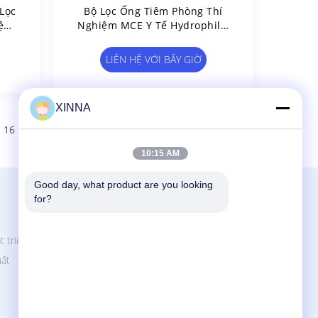
Lọc
Bộ Lọc Ống Tiêm Phòng Thí
iệm
Nghiệm MCE Y Tế Hydrophilic
25mm 0,45 Micron Syringe
Filter
LIÊN HỆ VỚI BÂY GIỜ
XINNA
16
17
>
10:15 AM
Good day, what product are you looking 
Liên Hệ Với Chúng Tôi
for?
Zhejiang Xinna Medical Device Technology
Co., Ltd.
t triển
Khu công nghiệp Huangnikan, đường
uất
Yucheng, Yuhuan, thành phố Taizhou, tỉnh
Zhejiang, Trung Quốc.
+8613958193545-571-83082507