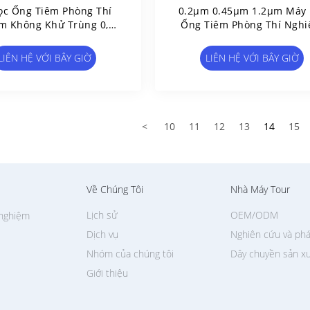
ọc Ống Tiêm Phòng Thí
0.2μm 0.45μm 1.2μm Máy 
m Không Khử Trùng 0,22
Ống Tiêm Phòng Thí Ngh
3 Mm Bộ Lọc Ống Tiêm
Polyethersulfone PES
Màng Nylon
LIÊN HỆ VỚI BÂY GIỜ
LIÊN HỆ VỚI BÂY GIỜ
<
10
11
12
13
14
15
Về Chúng Tôi
Nhà Máy Tour
Lịch sử
OEM/ODM
 nghiệm
Dịch vụ
Nghiên cứu và phá
Nhóm của chúng tôi
Dây chuyền sản x
Giới thiệu