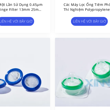
ột Lần Sử Dụng 0.45μm
Các Máy Lọc Ống Tiêm Ph
ringe Filter 13mm 25mm
Thí Nghiệm Polypropylene
33mm Diameter
Thủy Tràng
LIÊN HỆ VỚI BÂY GIỜ
LIÊN HỆ VỚI BÂY GIỜ