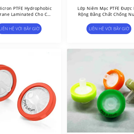
Micron PTFE Hydrophobic
Lớp Niêm Mạc PTFE Được
ane Laminated Cho Các
Rộng Bằng Chất Chống N
 Lọc Chống Vi Khuẩn
0,22 Micron Với Lớp Hỗ T
Polypropylene
LIÊN HỆ VỚI BÂY GIỜ
LIÊN HỆ VỚI BÂY GIỜ