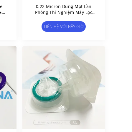
ge
0.22 Micron Dùng Một Lần
GC
Phòng Thí Nghiệm Máy Lọc
Ống Nghiệm PE Membrane
Φ13mm Φ25mm Φ33mm
LIÊN HỆ VỚI BÂY GIỜ