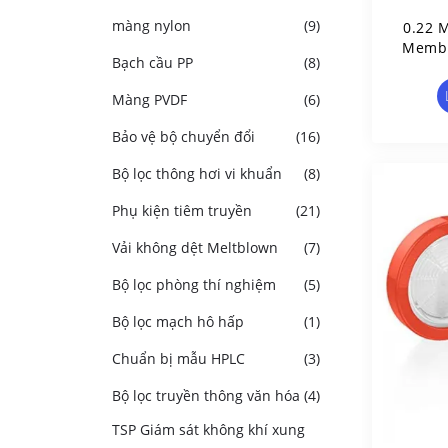
màng nylon
(9)
0.22 
Membr
Bạch cầu PP
(8)
Bộ
Màng PVDF
(6)
Bảo vệ bộ chuyển đổi
(16)
Bộ lọc thông hơi vi khuẩn
(8)
Phụ kiện tiêm truyền
(21)
Vải không dệt Meltblown
(7)
Bộ lọc phòng thí nghiệm
(5)
Bộ lọc mạch hô hấp
(1)
Chuẩn bị mẫu HPLC
(3)
Bộ lọc truyền thông văn hóa
(4)
TSP Giám sát không khí xung