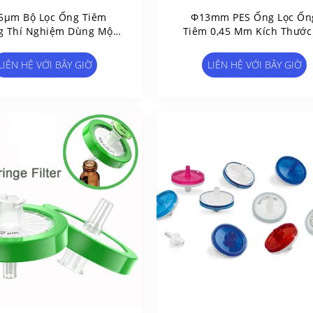
5μm Bộ Lọc Ống Tiêm
Φ13mm PES Ống Lọc Ốn
g Thí Nghiệm Dùng Một
Tiêm 0,45 Μm Kích Thước
 Bộ Lọc Ống Tiêm PTFE
Với ABS Lắp Đặt Luer Sli
Nhựa
LIÊN HỆ VỚI BÂY GIỜ
LIÊN HỆ VỚI BÂY GIỜ