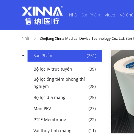
Nhà
Sản Phẩm
Video
Về Chú
Nhà
Zhejiang Xinna Medical Device Technology Co., Ltd. Sả
Sản Phẩm
(261)
Bộ lọc IV trực tuyến
(39)
Bộ lọc ống tiêm phòng thí
nghiệm
(28)
Bộ lọc đĩa màng
(25)
Màn PEV
(27)
PTFE Membrane
(22)
Vải thủy tinh màng
(11)