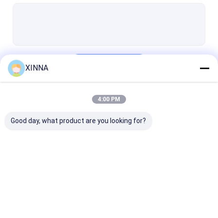
PTFE Membrane
Vải thủy tinh màng
màng nylon
Tiếp tục
XINNA
Bạch cầu PP
Màng PVDF
4:00 PM
Danh Mục Của Chúng Tôi
Bảo vệ bộ chuyển đổi
Good day, what product are you looking for?
Bộ lọc thông hơi vi khuẩn
Phụ kiện tiêm truyền
Vải không dệt Meltblown
Bộ lọc IV trực tuyến
Bộ lọc ống tiêm
Bộ lọc đĩa mà
Bộ lọc phòng thí nghiệm
phòng thí nghiệm