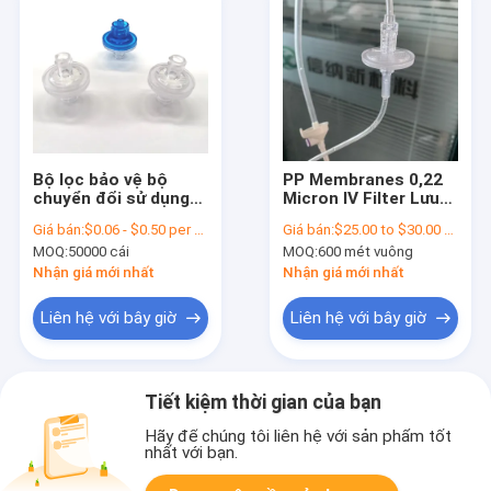
Bộ lọc bảo vệ bộ
PP Membranes 0,22
chuyển đổi sử dụng
Micron IV Filter Lưu
để thông gió không
giữ hạt lớn Cho sử
Giá bán:
$0.06 - $0.50 per piece
Giá bán:
$25.00 to $30.00 per square meter
khí trong thiết bị y tế
dụng y tế và phòng
MOQ:
50000 cái
MOQ:
600 mét vuông
thí nghiệm
Nhận giá mới nhất
Nhận giá mới nhất
Liên hệ với bây giờ
Liên hệ với bây giờ
Tiết kiệm thời gian của bạn
Hãy để chúng tôi liên hệ với sản phẩm tốt
nhất với bạn.