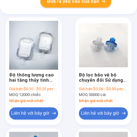
Đưa ra yêu cầu của bạn
Độ thông lượng cao
Bộ lọc bảo vệ bộ
hai tầng thủy tinh
chuyển đổi Sử dụng
PES 0.22μM In-line IV
cho hệ thống hô hấp
Giá bán:
$0.10 - $0.25 per piece
Giá bán:
$0.06 - $0.50 per piece
Filters Infusions Sử
Canyula Vòng mạch
MOQ:
12000 chiếc
MOQ:
50000 cái
dụng y tế
hô hấp Khử trùng
Nhận giá mới nhất
Nhận giá mới nhất
Liên hệ với bây giờ
Liên hệ với bây giờ