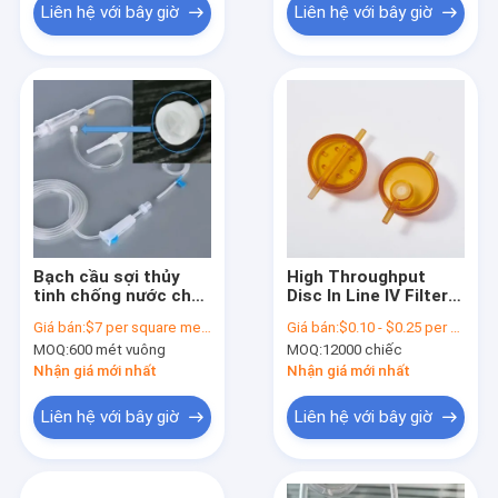
Liên hệ với bây giờ
Liên hệ với bây giờ
Bạch cầu sợi thủy
High Throughput
tinh chống nước cho
Disc In Line IV Filters
thông gió y tế trong
Mini Size Disc
Giá bán:
$7 per square meter
Giá bán:
$0.10 - $0.25 per piece
bộ truyền IV
Infusions với PES
MOQ:
600 mét vuông
MOQ:
12000 chiếc
Hydrophilic 0,22μm
Nhận giá mới nhất
Nhận giá mới nhất
Liên hệ với bây giờ
Liên hệ với bây giờ