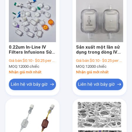
0.22um In-Line IV
Sản xuất một lần sử
Filters Infusions Sử
dụng trong dòng IV
dụng y tế tối đa hóa
hình vuông cho tiêm
Giá bán:
$0.10 - $0.25 per piece
Giá bán:
$0.10 - $0.25 per piece
việc cung cấp thuốc
IV
MOQ:
12000 chiếc
MOQ:
12000 chiếc
của các loại thuốc
quan trọng
Nhận giá mới nhất
Nhận giá mới nhất
Liên hệ với bây giờ
Liên hệ với bây giờ
Nhà
Sản phẩm
Video