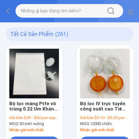
Tất Cả Sản Phẩm
(261)
Bộ lọc màng Ptfe vô
Bộ lọc IV trực tuyến
trùng 0.22 Um Kháng
công suất cao Tiêm
áp cao
đĩa micropore với
Giá bán:
$35 - $60 per square meter
Giá bán:
$0.10 - $0.25 per piece
kích thước lỗ 0.2um
MOQ:
50 mét vuông
MOQ:
12000 chiếc
đến 5.0um
Nhận giá mới nhất
Nhận giá mới nhất