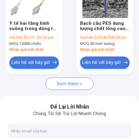
Về chúng tôi
Tham quan nhà máy
Y tế hai tầng hình
Bạch cầu PES dung
vuông trong dòng lọc
lượng chất lỏng cao
Kiểm soát chất lượng
tĩnh mạch lọc chất
cho truyền IV và lọc
Giá bán:
$0.10 - $0.25 per piece
Giá bán:
$35.00-$40.00 per square meter
lỏng và tự động
buồng nhỏ giọt
MOQ:
12000 chiếc
MOQ:
50 mét vuông
thông gió
Liên hệ chúng tôi
Nhận giá mới nhất
Nhận giá mới nhất
Yêu cầu báo giá
Liên hệ với bây giờ
Liên hệ với bây giờ
Xem thêm
Bộ lọc IV trực tuyến
Bộ lọc ống tiêm phòng thí nghiệm
Để Lại Lời Nhắn
Chúng Tôi Sẽ Trả Lời Nhanh Chóng
Bộ lọc đĩa màng
Màn PEV