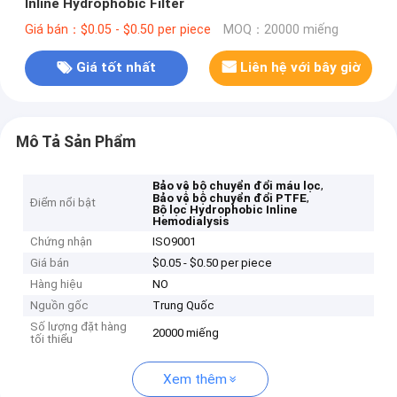
Inline Hydrophobic Filter
Giá bán：$0.05 - $0.50 per piece
MOQ：20000 miếng
Giá tốt nhất
Liên hệ với bây giờ
Mô Tả Sản Phẩm
,
Bảo vệ bộ chuyển đổi máu lọc
,
Bảo vệ bộ chuyển đổi PTFE
Điểm nổi bật
Bộ lọc Hydrophobic Inline
Hemodialysis
Chứng nhận
ISO9001
Giá bán
$0.05 - $0.50 per piece
Hàng hiệu
NO
Nguồn gốc
Trung Quốc
Số lượng đặt hàng
20000 miếng
tối thiểu
Xem thêm