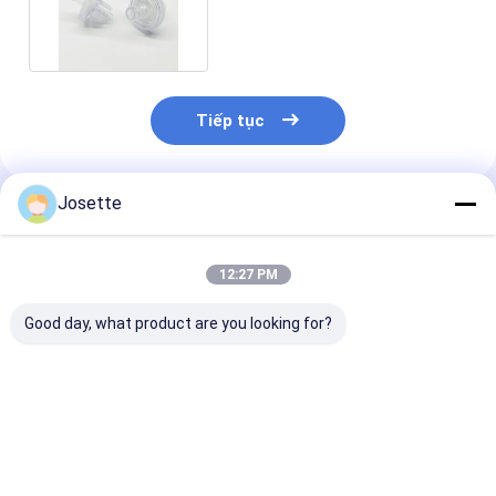
Inline Hydrophobic Filter
Tiếp tục
Josette
Sản Phẩm Khuyến Cáo
12:27 PM
Good day, what product are you looking for?
0.2 Micron PTFE
Bộ lọc TP chống
Bộ lọc bảo vệ 
Membrane
nước với màng PTFE
chuyển đổi sử
Transducer
0,2μm
để thông gió 
Protector với ABS
khí trong thiết 