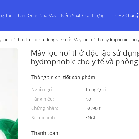
ng Tôi
Tham Quan Nhà Máy
Kiểm Soát Chất Lượng
Liên Hệ Chúng 
 lọc hơi thở độc lập sử dụng vi khuẩn Máy lọc hơi thở hydrophobic cho 
Máy lọc hơi thở độc lập sử dụn
hydrophobic cho y tế và phòng
Thông tin chi tiết sản phẩm:
Nguồn gốc:
Trung Quốc
Hàng hiệu:
No
Chứng nhận:
ISO9001
Số mô hình:
XNGL
Thanh toán: