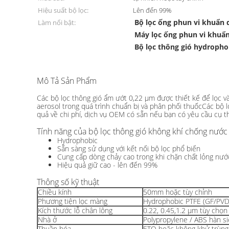
Hiệu suất bộ lọc:
Lên đến 99%
Bộ lọc ống phun vi khuẩn 
Làm nổi bật:
Máy lọc ống phun vi khuẩ
Bộ lọc thông gió hydrophob
Mô Tả Sản Phẩm
Bộ lọc thông gió không khí thủy đạo sử dụng một lần
Các bộ lọc thông gió ẩm ướt 0,22 μm được thiết kế để lọc và
aerosol trong quá trình chuẩn bị và phân phối thuốcCác bộ
quả về chi phí, dịch vụ OEM có sẵn nếu bạn có yêu cầu cụ t
Tính năng của bộ lọc thông gió không khí chống nước
Hydrophobic
Sẵn sàng sử dụng với kết nối bộ lọc phổ biến
Cung cấp dòng chảy cao trong khi chặn chất lỏng nướ
Hiệu quả giữ cao - lên đến 99%
Thông số kỹ thuật
Chiều kính
50mm hoặc tùy chỉnh
Phương tiện lọc màng
Hydrophobic PTFE (GF/PVD
Kích thước lỗ chân lông
0.22, 0.45,1.2 μm tùy chọn
Nhà ở
Polypropylene / ABS hàn s
Thuần hóa
ETO hoặc không khử trùng