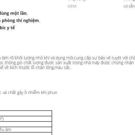
OEM:
có sẵ
dùng một lần
,
n phòng thí nghiệm
,
ic y tế
 cho các ứng dụng y tế và phòng thí nghiệm chuyển chất lỏng
 làm rõ khối lượng nhỏ khí và dung môi.cung cấp sự bảo vệ tuyệt vời chốn
 lọc thông gió chất lượng được sản xuất trong nhà máy được chứng nhận
hể về kích thước lỗ chân lông,màu sắc.
c và chất gây ô nhiễm khí phun
F)
iêu âm