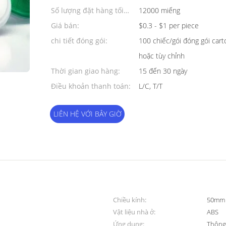
Số lượng đặt hàng tối
12000 miếng
thiểu:
Giá bán:
$0.3 - $1 per piece
chi tiết đóng gói:
100 chiếc/gói đóng gói cart
hoặc tùy chỉnh
Thời gian giao hàng:
15 đến 30 ngày
Điều khoản thanh toán:
L/C, T/T
LIÊN HỆ VỚI BÂY GIỜ
Chiều kính:
50mm 
Vật liệu nhà ở:
ABS
Ứng dụng:
Thông 