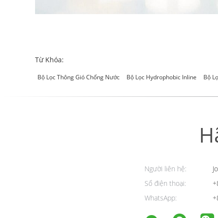
Từ Khóa:
Bộ Lọc Thông Gió Chống Nước
Bộ Lọc Hydrophobic Inline
Bộ L
H
Người liên hệ:
Jo
Số điện thoại:
+
WhatsApp:
+