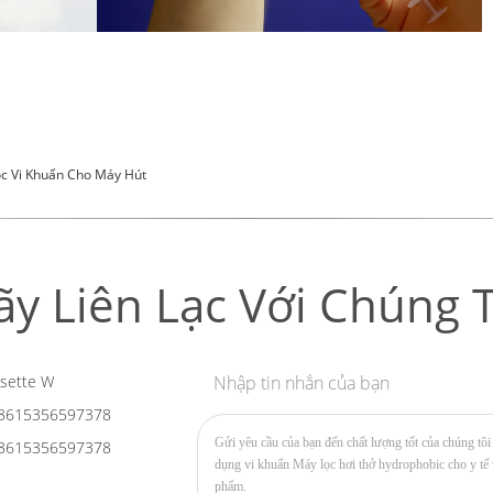
ọc Vi Khuẩn Cho Máy Hút
ãy Liên Lạc Với Chúng T
sette W
Nhập tin nhắn của bạn
8615356597378
8615356597378