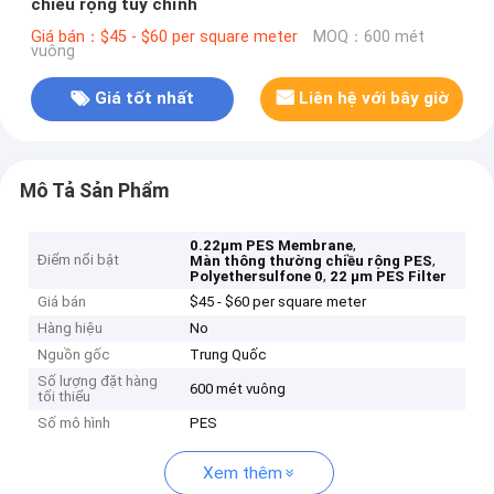
chiều rộng tùy chỉnh
Giá bán：$45 - $60 per square meter
MOQ：600 mét
vuông
Giá tốt nhất
Liên hệ với bây giờ
Mô Tả Sản Phẩm
,
0.22μm PES Membrane
Điểm nổi bật
,
Màn thông thường chiều rộng PES
,
Polyethersulfone 0
22 μm PES Filter
Giá bán
$45 - $60 per square meter
Hàng hiệu
No
Nguồn gốc
Trung Quốc
Số lượng đặt hàng
600 mét vuông
tối thiểu
Số mô hình
PES
Xem thêm