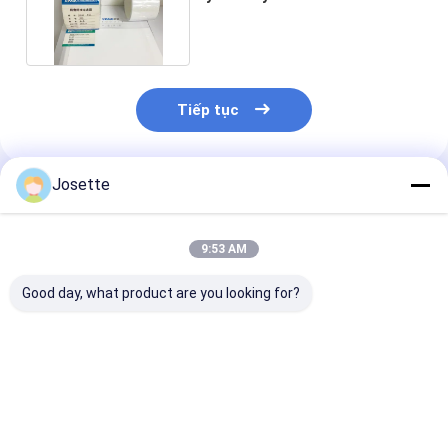
rộng tùy chỉnh
Tiếp tục
Josette
Sản Phẩm Khuyến Cáo
9:53 AM
Good day, what product are you looking for?
Bạch cầu PES dung
0.22μm đến 5μm
Các màng PEH
lượng chất lỏng cao
kích thước lỗ chân
chống nước đ
cho truyền IV và lọc
lông PE Membrane
trợ để lọc khí
buồng nhỏ giọt
cho truyền IV và lọc
gió