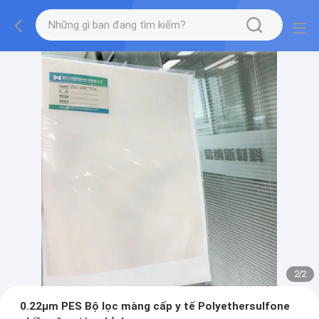
2
/
2
0.22μm PES Bộ lọc màng cấp y tế Polyethersulfone