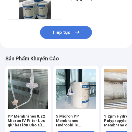
Polypropylene
Tiếp tục
Sản Phẩm Khuyến Cáo
PP Membranes 0,22
5 Micron PP
1.2μm Hydrop
Micron IV Filter Lưu
Membranes
Polypropylene 
giữ hạt lớn Cho sử
Hydrophilic
Membrane cho
dụng y tế và phòng
Polypropylene
tích hợp