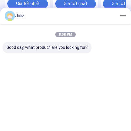
thí nghiệm
Membrane Filter
Giá tốt nhất
Giá tốt nhất
Giá tốt n
Julia
Nhà
Desktop Site
Sơ đồ trang web
Chính sách bảo mật
8:58 PM
Phẩm chất
Bộ lọc IV trực tuyến
Nhà máy trung quốc.Copyright ©
2026 Zhejiang Xinna Medical Device Technology Co., Ltd.. All Rights
Good day, what product are you looking for?
Reserved.
Nhà
Sản phẩm
Video