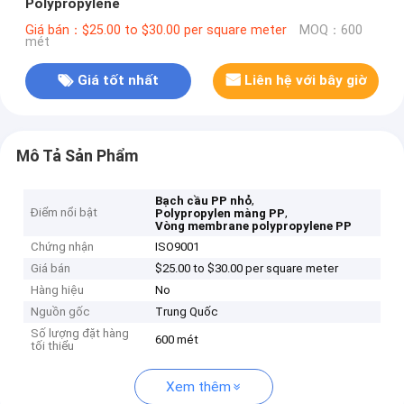
Polypropylene
Giá bán：$25.00 to $30.00 per square meter
MOQ：600
mét
Giá tốt nhất
Liên hệ với bây giờ
Mô Tả Sản Phẩm
,
Bạch cầu PP nhỏ
Điểm nổi bật
,
Polypropylen màng PP
Vòng membrane polypropylene PP
Chứng nhận
ISO9001
Giá bán
$25.00 to $30.00 per square meter
Hàng hiệu
No
Nguồn gốc
Trung Quốc
Số lượng đặt hàng
600 mét
tối thiểu
Xem thêm