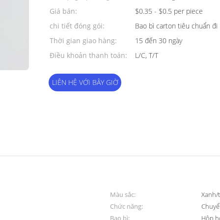
thiểu:
Giá bán:
$0.35 - $0.5 per piece
chi tiết đóng gói:
Bao bì carton tiêu chuẩn đi
Thời gian giao hàng:
15 đến 30 ngày
Điều khoản thanh toán:
L/C, T/T
LIÊN HỆ VỚI BÂY GIỜ
Màu sắc:
Xanh/
Chức năng:
Chuyển
Bao bì:
Hộp h