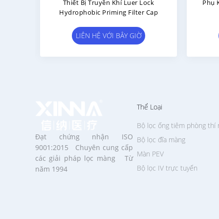
 Khí
Thiết Bị Truyền Chất Lỏng Phổ
ộ Lọc
Quát Spike Với Bộ Lọc Thông Gió
Di
Và Flip Cap
Ac
Thô
LIÊN HỆ VỚI BÂY GIỜ
C
Thể Loại
Bộ lọc ống tiêm phòng thí
Đạt chứng nhận ISO
Bộ lọc đĩa màng
9001:2015 Chuyên cung cấp
Màn PEV
các giải pháp lọc màng Từ
Bộ lọc IV trực tuyến
năm 1994