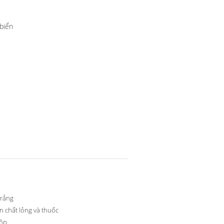
 biển
trắng
 chất lỏng và thuốc
ộp