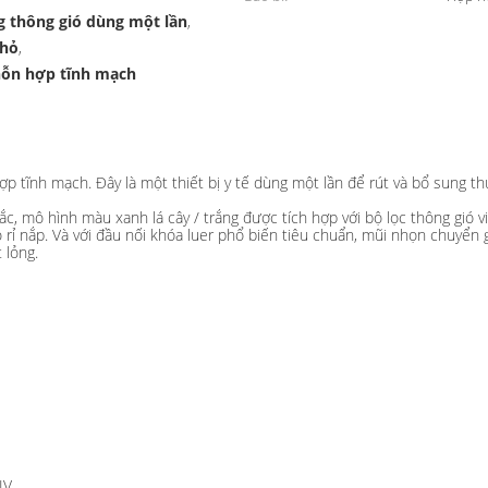
g thông gió dùng một lần
,
nhỏ
,
hỗn hợp tĩnh mạch
 mạch
p tĩnh mạch. Đây là một thiết bị y tế dùng một lần để rút và bổ sung t
 mô hình màu xanh lá cây / trắng được tích hợp với bộ lọc thông gió vi
 rỉ nắp. Và với đầu nối khóa luer phổ biến tiêu chuẩn, mũi nhọn chuyển 
 lỏng.
IV.