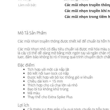
Các mũi nhọn truyền thôn
Làm nổi bật:
Các mũi nhọn truyền khí 
Các mũi nhọn trong tiêm 
Mô Tả Sản Phẩm
Máy truyền hơi nhỏ dùng một lần để chuẩn bị hỗn hợp tĩnh
Các mũi nhọn truyền thông được thiết kế để chuẩn bị hỗn hợ
Các mũi nhọn nhỏ có đầu tiêu chuẩn và được mã hóa màu sắc,
lá cây có thể dễ dàng mở bằng một ngón tay và ngăn chặn rò
luer, đảm bảo không bị rò rỉ trong quá trình chuyển dịch chất
Đặc điểm
Tích hợp với một cái nắp lật
Bộ kết nối luer-lock có nắp
Được kết hợp với bộ lọc thông gió vi khuẩn
Chiều dài kim = 15 mm
Thích hợp cho cả chai lớn và nhỏ
Bao bì túi không khử trùng
Mã màu
Thay thế cho Extra Spike Plus
Lợi ích
Cải thiện sự đơn giản của quá trình chuẩn bị hỗn hợp 