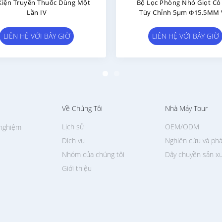
Ventilated Transfer Pins
Bộ Lọc Không Khí Nhựa Với
spensing IV Administration
PET Để Hút Và Lọc Không 
cessories (Các Chân Truyền
ng Được Thông Gió Để Cung
LIÊN HỆ VỚI BÂY GIỜ
LIÊN HỆ VỚI BÂY GIỜ
ấp Phụ Kiện Cho Tiêm IV)
Về Chúng Tôi
Nhà Máy Tour
Lịch sử
OEM/ODM
 nghiệm
Dịch vụ
Nghiên cứu và phá
Nhóm của chúng tôi
Dây chuyền sản x
Giới thiệu