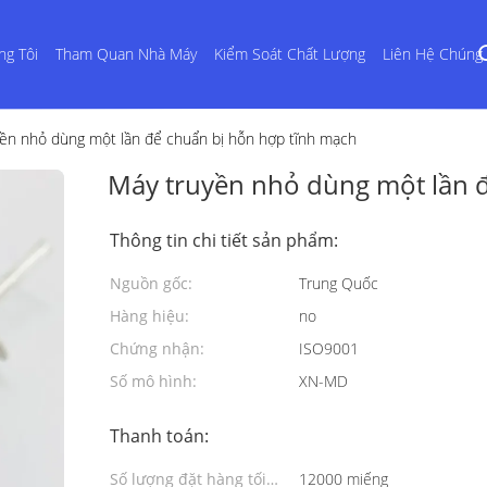
ng Tôi
Tham Quan Nhà Máy
Kiểm Soát Chất Lượng
Liên Hệ Chúng 
ền nhỏ dùng một lần để chuẩn bị hỗn hợp tĩnh mạch
Máy truyền nhỏ dùng một lần 
Thông tin chi tiết sản phẩm:
Nguồn gốc:
Trung Quốc
Hàng hiệu:
no
Chứng nhận:
ISO9001
Số mô hình:
XN-MD
Thanh toán:
Số lượng đặt hàng tối
12000 miếng