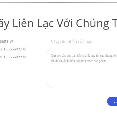
ãy Liên Lạc Với Chúng T
sette W
Nhập tin nhắn của bạn
8615356597378
8615356597378