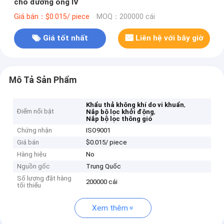
cho đường ống IV
Giá bán：$0.015/ piece
MOQ：200000 cái
Giá tốt nhất
Liên hệ với bây giờ
Mô Tả Sản Phẩm
,
Khẩu thả không khí do vi khuẩn
Điểm nổi bật
,
Nắp bộ lọc khởi động
Nắp bộ lọc thông gió
Chứng nhận
ISO9001
Giá bán
$0.015/ piece
Hàng hiệu
No
Nguồn gốc
Trung Quốc
Số lượng đặt hàng
200000 cái
tối thiểu
Xem thêm