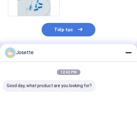
đường ống IV
Tiếp tục
Josette
Sản Phẩm Khuyến Cáo
12:42 PM
Good day, what product are you looking for?
Needleless IV Bag
Needleless Vial
Rotating Luer
Spike with Filter and
Admixture device
Connector for
Lipid/Alcohol
with Lipid/Alcohol
Infusion Tubin
Resistant Valve Port
Resistant Check
Valve Port
Giá tốt nhất
Giá tốt nhất
Giá tốt n