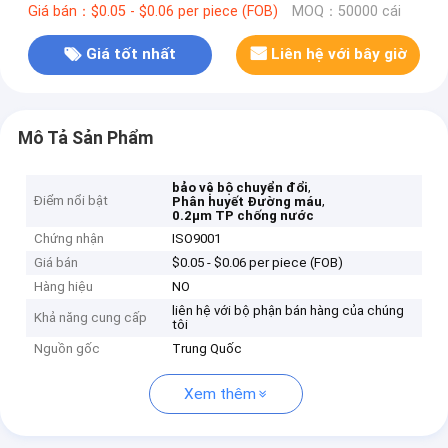
Giá bán：$0.05 - $0.06 per piece (FOB)
MOQ：50000 cái
Giá tốt nhất
Liên hệ với bây giờ
Mô Tả Sản Phẩm
,
bảo vệ bộ chuyển đổi
Điểm nổi bật
,
Phân huyết Đường máu
0.2μm TP chống nước
Chứng nhận
ISO9001
Giá bán
$0.05 - $0.06 per piece (FOB)
Hàng hiệu
NO
liên hệ với bộ phận bán hàng của chúng
Khả năng cung cấp
tôi
Nguồn gốc
Trung Quốc
Xem thêm