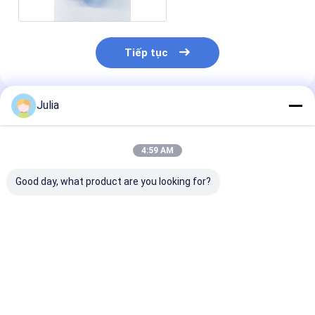
Tiếp tục
Julia
Sản Phẩm Khuyến Cáo
4:59 AM
Good day, what product are you looking for?
0.2 Micron PTFE
Bộ lọc bảo vệ bộ
Bộ lọc bảo vệ 
Membrane
chuyển đổi sử dụng
chuyển đổi Sử
Transducer
để thông gió không
cho hệ thống 
Protector với ABS
khí trong thiết bị y tế
Canyula Vòng
Housing cho các
hô hấp Khử tr
Giá tốt nhất
Giá tốt nhất
Giá tốt n
dòng máu lọc máu