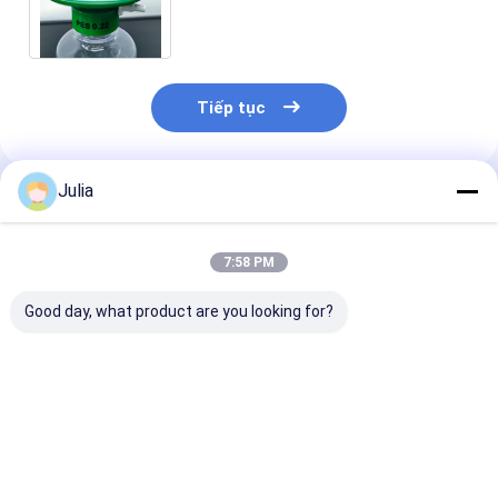
500mL/500mL với PES 0,22μm/Cá
lọc/Đói/Cá/GL45 Neck
Tiếp tục
Julia
Sản Phẩm Khuyến Cáo
7:58 PM
Good day, what product are you looking for?
1.0um Bộ lọc màng
0.45um 37mm hỗn
Các bộ lọc ống
PTFE thủy tràng để
hợp cellulose Ester
lắp ráp dùng m
lọc chất lỏng trong
MCE lưới màng lọc
cho các công 
sử dụng trong phòng
vô trùng cho thử
dược phẩm và
thí nghiệm
nghiệm giới hạn vi
biến sinh học
Giá tốt nhất
Giá tốt nhất
Giá tốt n