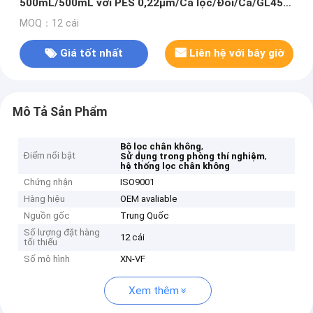
500mL/500mL với PES 0,22μm/Cá lọc/Đói/Cá/GL45
Neck
MOQ：12 cái
Giá tốt nhất
Liên hệ với bây giờ
Mô Tả Sản Phẩm
,
Bộ lọc chân không
Điểm nổi bật
,
Sử dụng trong phòng thí nghiệm
hệ thống lọc chân không
Chứng nhận
ISO9001
Hàng hiệu
OEM avaliable
Nguồn gốc
Trung Quốc
Số lượng đặt hàng
12 cái
tối thiểu
Số mô hình
XN-VF
Xem thêm