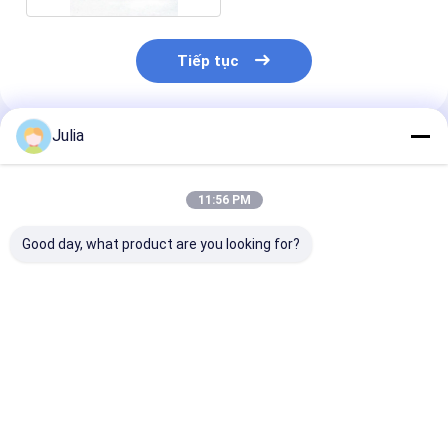
Tiếp tục
Julia
Sản Phẩm Khuyến Cáo
11:56 PM
Good day, what product are you looking for?
Needleless IV Bag
Needleless Vial
Rotating Luer
Spike with Filter and
Admixture device
Connector for
Lipid/Alcohol
with Lipid/Alcohol
Infusion Tubin
Resistant Valve Port
Resistant Check
Valve Port
Giá tốt nhất
Giá tốt nhất
Giá tốt n