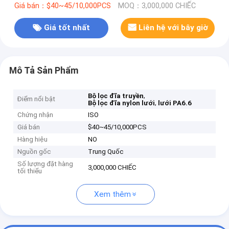
Giá bán：$40~45/10,000PCS
MOQ：3,000,000 CHIẾC
Giá tốt nhất
Liên hệ với bây giờ
Mô Tả Sản Phẩm
,
Bộ lọc đĩa truyền
Điểm nổi bật
,
Bộ lọc đĩa nylon lưới
lưới PA6.6
Chứng nhận
ISO
Giá bán
$40~45/10,000PCS
Hàng hiệu
NO
Nguồn gốc
Trung Quốc
Số lượng đặt hàng
3,000,000 CHIẾC
tối thiểu
Xem thêm