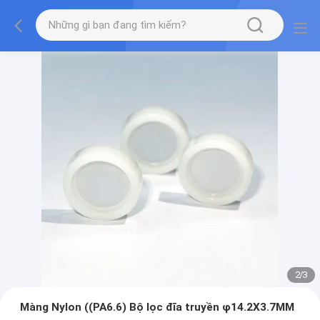
2
/
3
Màng Nylon ((PA6.6) Bộ lọc đĩa truyền φ14.2X3.7MM