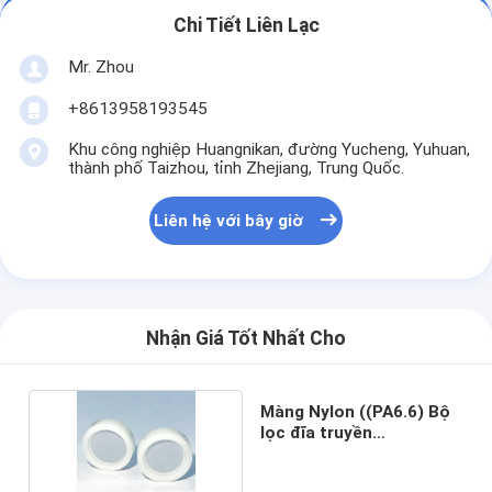
Chi Tiết Liên Lạc
Mr. Zhou
+8613958193545
Khu công nghiệp Huangnikan, đường Yucheng, Yuhuan,
thành phố Taizhou, tỉnh Zhejiang, Trung Quốc.
Liên hệ với bây giờ
Nhận Giá Tốt Nhất Cho
Màng Nylon ((PA6.6) Bộ
lọc đĩa truyền
φ14.2X3.7MM