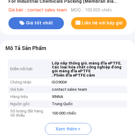
For Industrial Chemicals Packing (Membran đĩa
EPTFE trên ống thông gió và nút cắm cho bao bì hóa
Giá bán：contact sales team
MOQ：100.000 chiếc
chất công nghiệp)
Giá tốt nhất
Liên hệ với bây giờ
Mô Tả Sản Phẩm
,
,
Lớp nắp thông gió
màng đĩa ePTFE
Các loại hóa chất công nghiệp đóng
Điểm nổi bật
gói màng đĩa ePTFE
,
Phiên đĩa ePTFE cắm
Chứng nhận
ISO9004
Giá bán
contact sales team
Hàng hiệu
XINNA
Nguồn gốc
Trung Quốc
Số lượng đặt hàng
100.000 chiếc
tối thiểu
Xem thêm