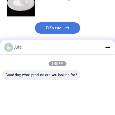
Chemicals Packing (Membran đĩa
EPTFE trên ống thông gió và nút
cắm cho bao bì hóa chất công
nghiệp)
Tiếp tục
Julia
Sản Phẩm Khuyến Cáo
5:48 PM
Good day, what product are you looking for?
0.2~0.3 micron PTFE
Lớp dính hỗ trợ
Bao bì Oleopho
air filter mushroom
EPTFE Disc
Ventilation ch
tissue culture
Membrane On
chất nông ngh
membrane
Household Daily
EPTFE Disc Ve