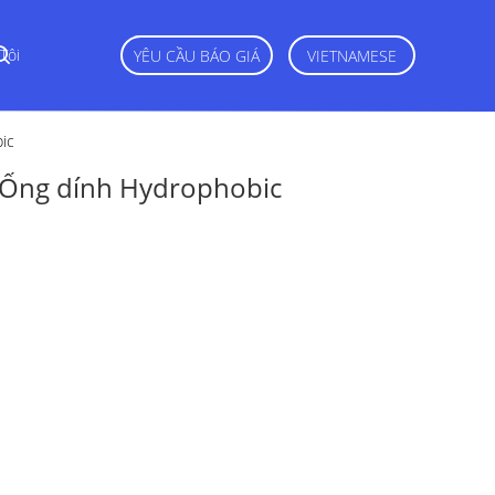
Tôi
YÊU CẦU BÁO GIÁ
VIETNAMESE
ic
E Ống dính Hydrophobic