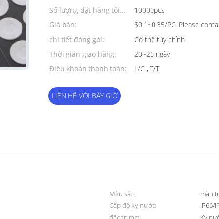
Số lượng đặt hàng tối
10000pcs
thiểu:
Giá bán:
$0.1~0.35/PC. Please contac
chi tiết đóng gói:
Có thể tùy chỉnh
Thời gian giao hàng:
20~25 ngày
Điều khoản thanh toán:
L/C , T/T
LIÊN HỆ VỚI BÂY GIỜ
Màu sắc:
màu t
Cấp độ kỵ nước:
IP66/I
đặc trưng:
Kỵ nướ