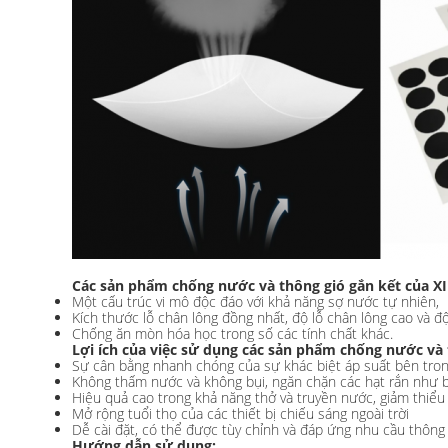
Các sản phẩm chống nước và thông gió gắn kết của XI
Một cấu trúc vi mô độc đáo với khả năng sợ nước tự nhiên,
Kích thước lỗ chân lông đồng nhất, độ lỗ chân lông cao và đ
Chống ăn mòn hóa học trong số các tính chất khác.
Lợi ích của việc sử dụng các sản phẩm chống nước và
Sự cân bằng nhanh chóng của sự khác biệt áp suất bên tron
Không thấm nước và không bụi, ngăn chặn các hạt rắn như 
Hiệu quả cao trong khả năng thở và truyền nước, giảm thiểu
Mở rộng tuổi thọ của các thiết bị chiếu sáng ngoài trời
Dễ cài đặt, có thể được tùy chỉnh và đáp ứng nhu cầu thông
Hướng dẫn sử dụng: