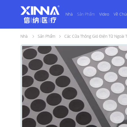
Nhà
Sản Phẩm
Video
Về Chú
Nhà
Sản Phẩm
Các Cửa Thông Gió Điện Tử Ngoài T