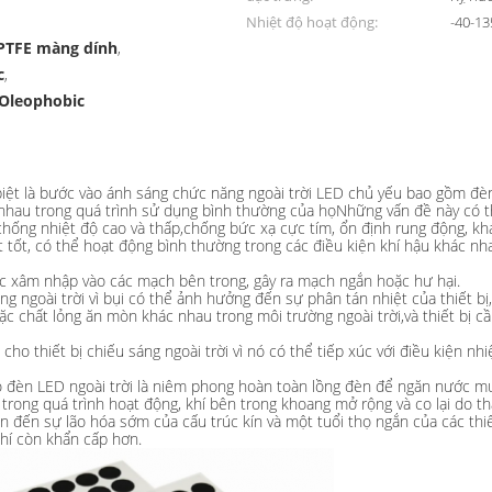
Nhiệt độ hoạt động:
-40-1
EPTFE màng dính
,
c
,
 Oleophobic
 biệt là bước vào ánh sáng chức năng ngoài trời LED chủ yếu bao gồm đ
ác nhau trong quá trình sử dụng bình thường của họNhững vấn đề này có t
ống nhiệt độ cao và thấp,chống bức xạ cực tím, ổn định rung động, kháng
ết tốt, có thể hoạt động bình thường trong các điều kiện khí hậu khác n
ớc xâm nhập vào các mạch bên trong, gây ra mạch ngắn hoặc hư hại.
ng ngoài trời vì bụi có thể ảnh hưởng đến sự phân tán nhiệt của thiết bị
c chất lỏng ăn mòn khác nhau trong môi trường ngoài trời,và thiết bị cầ
ho thiết bị chiếu sáng ngoài trời vì nó có thể tiếp xúc với điều kiện nh
ho đèn LED ngoài trời là niêm phong hoàn toàn lồng đèn để ngăn nước m
ể trong quá trình hoạt động, khí bên trong khoang mở rộng và co lại do t
n đến sự lão hóa sớm của cấu trúc kín và một tuổi thọ ngắn của các thi
chí còn khẩn cấp hơn.