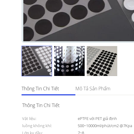
Thông Tin Chi Tiết
Mô Tả Sản Phẩm
Thông Tin Chi Tiết
Vật liệu:
ePTFE với PET giả định
luồng không khí:
500~10000ml/phút/cm2 @7Kpa
Lớp kỵ dầu:
7~8