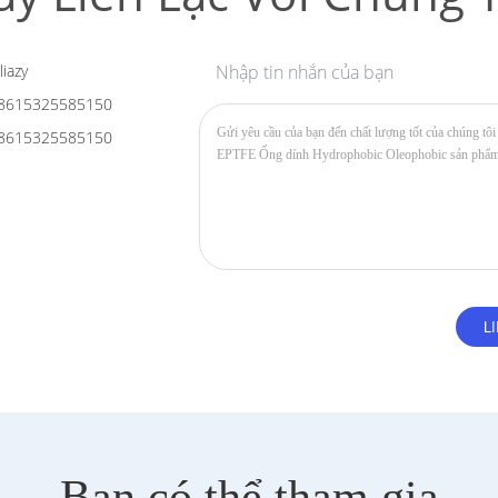
liazy
Nhập tin nhắn của bạn
8615325585150
8615325585150
Bạn có thể tham gia