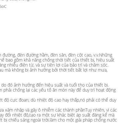
35oC
èn đường, đèn đường hầm, đèn sân, đèn cột cao, v.v.Những
hể bao gồm khả năng chống thời tiết của thiết bị, hiệu suất
 nhiễu điện từ, và sự tiện lợi của bảo trì và chăm sóc.
hau mà không bị ảnh hưởng bởi thời tiết bất lợi như mưa,
, do đó ảnh hưởng đến hiệu suất và tuổi thọ của thiết bị.
n phải chống lại các yếu tố ăn mòn này để duy trì hoạt động
iệt độ cực đoan; dù nhiệt độ cao hay thấp,nó phải có thể duy
ưa xâm nhập và gây ô nhiễm các thành phầnTuy nhiên, vì các
hay đổi nhiệt độ,tạo ra một sự khác biệt áp suất đáng kể mà
ết bị chiếu sáng ngoài trời.làm cho một giải pháp chống nước