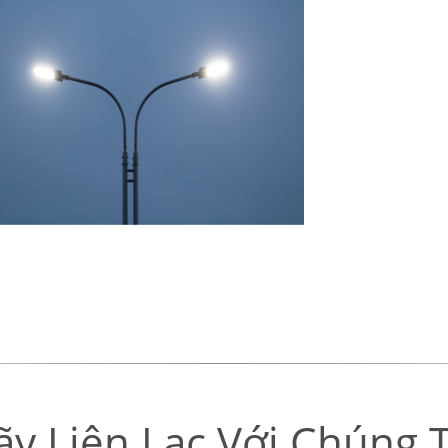
ãy Liên Lạc Với Chúng T