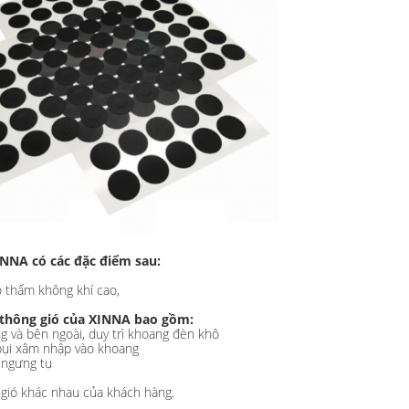
NNA có các đặc điểm sau:
ộ thấm không khí cao,
 thông gió của XINNA bao gồm:
g và bên ngoài, duy trì khoang đèn khô
bụi xâm nhập vào khoang
 ngưng tụ
 gió khác nhau của khách hàng.