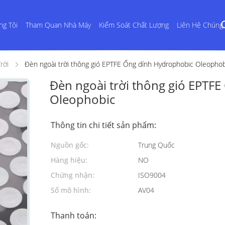
ng Tôi
Tham Quan Nhà Máy
Kiểm Soát Chất Lượng
Liên Hệ Chúng 
rời
Đèn ngoài trời thông gió EPTFE Ống dính Hydrophobic Oleophob
Đèn ngoài trời thông gió EPTF
Oleophobic
Thông tin chi tiết sản phẩm:
Nguồn gốc:
Trung Quốc
Hàng hiệu:
NO
Chứng nhận:
ISO9004
Số mô hình:
AV04
Thanh toán: