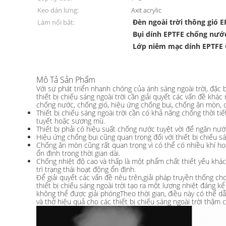
Keo dán lưng:
Axit acrylic
Đèn ngoài trời thông gió 
Làm nổi bật:
Bụi dính EPTFE chống nướ
Lớp niêm mạc dính EPTFE
Mô Tả Sản Phẩm
Với sự phát triển nhanh chóng của ánh sáng ngoài trời, đặc
thiết bị chiếu sáng ngoài trời cần giải quyết các vấn đề kh
chống nước, chống gió, hiệu ứng chống bụi, chống ăn mòn, ch
Thiết bị chiếu sáng ngoài trời cần có khả năng chống thời ti
tuyết hoặc sương mù.
Thiết bị phải có hiệu suất chống nước tuyệt vời để ngăn nư
Hiệu ứng chống bụi cũng quan trọng đối với thiết bị chiếu sá
Chống ăn mòn cũng rất quan trọng vì có thể có nhiều khí hoặ
ổn định trong thời gian dài.
Chống nhiệt độ cao và thấp là một phẩm chất thiết yếu khác c
trì trạng thái hoạt động ổn định.
Để giải quyết các vấn đề nêu trên,giải pháp truyền thống c
thiết bị chiếu sáng ngoài trời tạo ra một lượng nhiệt đáng k
không thể được giải phóngTheo thời gian, điều này có thể dẫ
và thở hiệu quả cho các thiết bị chiếu sáng ngoài trời thậm 