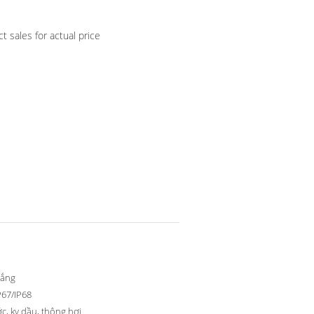
t sales for actual price
rắng
P67/IP68
c, kỵ dầu, thông hơi