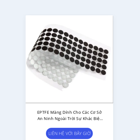
EPTFE Màng Dính Cho Các Cơ Sở
An Ninh Ngoài Trời Sự Khác Biệt
Áp Suất Trắng
LIÊN HỆ VỚI BÂY GIỜ