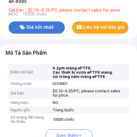
ăn được
Giá bán：$0.10~0.35/PC, please contact sales for price
MOQ：10000 chiếc
Giá tốt nhất
Liên hệ với bây giờ
Mô Tả Sản Phẩm
,
0.2μm màng ePTFE
Điểm nổi bật
,
Các thiết bị vườn ePTFE màng
túi trồng nấm màng ePTFE
Chứng nhận
ISO9001
$0.10~0.35/PC, please contact sales
Giá bán
for price
Hàng hiệu
NO
Nguồn gốc
Trung Quốc
Số lượng đặt hàng
10000 chiếc
tối thiểu
Xem thêm