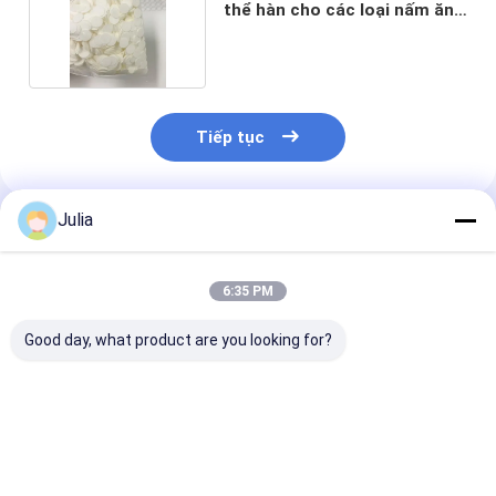
thể hàn cho các loại nấm ăn
được
Tiếp tục
Julia
Sản Phẩm Khuyến Cáo
6:35 PM
Good day, what product are you looking for?
Màng lọc PES ưa
Bộ lọc ống tiêm vô
0.2μm ốp ốp ốp
nước 33mm dùng
trùng dùng một lần
ốp ốp ốp ốp ốp
trong y tế hoặc
cho tế bào nuôi