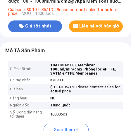
được 100 ~ 1000ml/min/cm2@7Kpa Kiểm soát nước
3ATM/5ATM/10ATM
Giá bán：$0.10-0.35/ PC Please contact sales for actual
price
MOQ：10000pcs
Giá tốt nhất
Liên hệ với bây giờ
Mô Tả Sản Phẩm
,
10ATM ePTFE Membran
Điểm nổi bật
,
1000ml/min/cm2 Phòng lọc ePTFE
3ATM ePTFE Membranes
Chứng nhận
ISO9001
$0.10-0.35/ PC Please contact sales for
Giá bán
actual price
Hàng hiệu
NO
Nguồn gốc
Trung Quốc
Số lượng đặt hàng
10000pcs
tối thiểu
Xem thêm