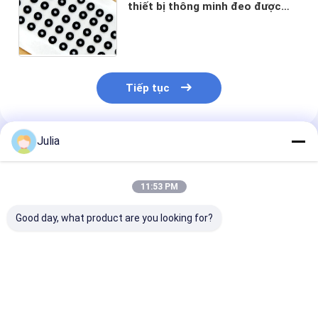
thiết bị thông minh đeo được
100 ~ 1000ml/min/cm2@7Kpa
Kiểm soát nước
3ATM/5ATM/10ATM
Tiếp tục
Julia
Sản Phẩm Khuyến Cáo
11:53 PM
Good day, what product are you looking for?
Ống niềng EPTFE
thấm cho điện thoại
di động chống nước