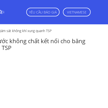
Tôi
YÊU CẦU BÁO GIÁ
VIETNAMESE
giám sát không khí xung quanh TSP
ước không chất kết nối cho băng
 TSP