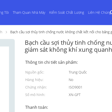
ng Tôi
Tham Quan Nhà Máy
Kiểm Soát Chất Lượng
Liên Hệ Chúng 
nh
Bạch cầu sợi thủy tinh chống nước không chất kết nối cho băng 
Bạch cầu sợi thủy tinh chống n
giám sát không khí xung quanh
Thông tin chi tiết sản phẩm:
Nguồn gốc:
Trung Quốc
Hàng hiệu:
No
Chứng nhận:
ISO9001
Số mô hình:
XN-GFT
Thanh toán: