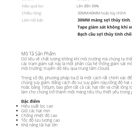
hiệu quả lọc:
Lên đến 99%
Chiều rộng:
30MM/40MM hoặc tùy chỉnh
30MM màng sợi thủy tinh
Làm nổi bật:
,
Tape giám sát không khí 
Bạch cầu sợi thủy tinh ch
Mô Tả Sản Phẩm
Dữ liệu về chất lượng không khí môi trường mà chúng ta thấ
các trạm giám sát này là một phần của hệ thống giám sát môi
môi trường, truyền dữ liệu qua trung tâm Clould.
Trong số đó, phương pháp tia β là một cách rất chính xác để 
chúng suy giảm. Bằng cách đo sự suy giảm này,nồng độ hạt 
hoặc bằng 100μm, bao gồm tất cả các hạt rắn và chất lỏng l
làm cho chúng trở thành một màng tiêu thụ thiết yếu trong g
Đặc điểm
Hiệu suất lọc cao
Giữ các hạt mịn
Chống nhiệt độ cao
Tốc độ lưu lượng cao
Khả năng tải hạt lớn