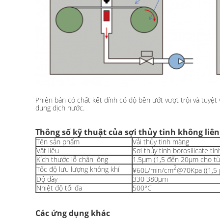
Phiên bản có chất kết dính có độ bền ướt vượt trội và tuyệt
dung dịch nước.
Thông số kỹ thuật của sợi thủy tinh không liên
Tên sản phẩm
Vải thủy tinh màng
Vật liệu
Sợi thủy tinh borosilicate tin
Kích thước lỗ chân lông
1.5μm (1,5 đến 20μm cho tù
2
Tốc độ lưu lượng không khí
¥60L/min/cm
@70Kpa ((1,5
Độ dày
330 380μm
Nhiệt độ tối đa
500°C
Các ứng dụng khác