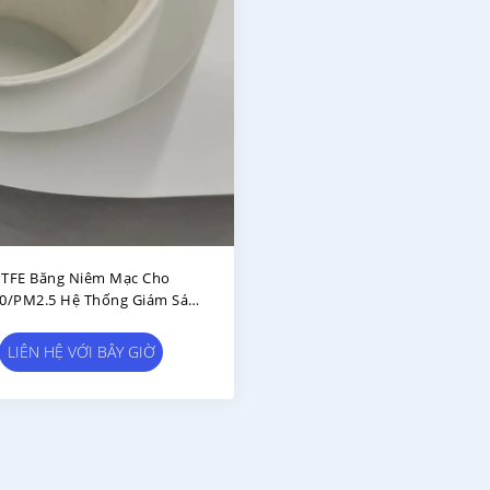
TFE Băng Niêm Mạc Cho
0/PM2.5 Hệ Thống Giám Sát
g Khí Hiệu Quả Chặn 99,7%
Cho 0,3μm Các Chất Hạt
LIÊN HỆ VỚI BÂY GIỜ