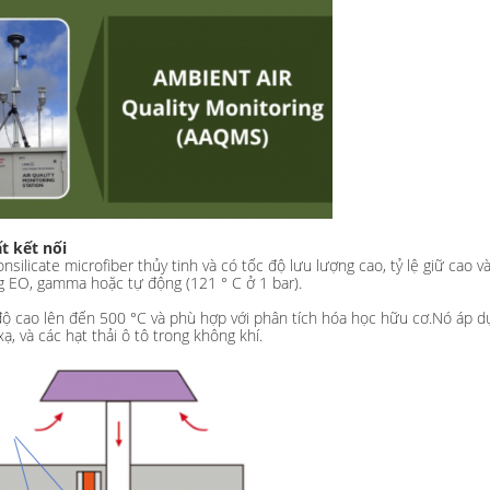
ất kết nối
icate microfiber thủy tinh và có tốc độ lưu lượng cao, tỷ lệ giữ cao và d
g EO, gamma hoặc tự động (121 ° C ở 1 bar).
ộ cao lên đến 500 °C và phù hợp với phân tích hóa học hữu cơ.Nó áp dụ
, và các hạt thải ô tô trong không khí.