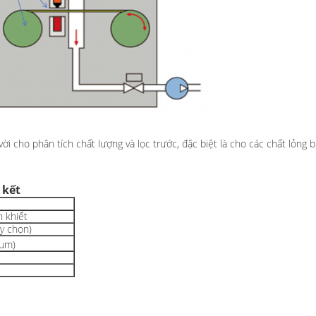
 vời cho phân tích chất lượng và lọc trước, đặc biệt là cho các chất lỏn
 kết
h khiết
y chọn)
 μm)