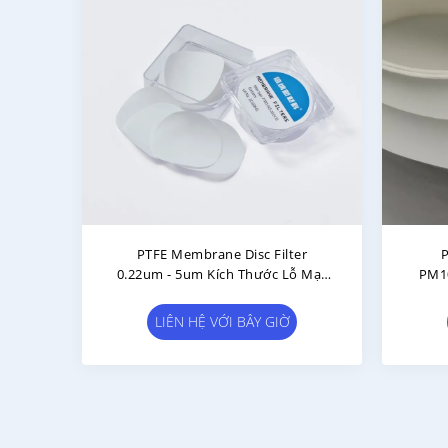
PTFE Membrane Disc Filter
P
0.22um - 5um Kích Thước Lỗ Mạc
PM1
Cho Sử Dụng Trong Phòng Thí
Khôn
Nghiệm Đánh Giá Chất Lượng
LIÊN HỆ VỚI BÂY GIỜ
Không Khí Xung Quanh