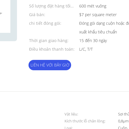
Số lượng đặt hàng tối
600 mét vuông
thiểu:
Giá bán:
$7 per square meter
chi tiết đóng gói:
Đóng gói dạng cuộn hoặc đ
xuất khẩu tiêu chuẩn
Thời gian giao hàng:
15 đến 30 ngày
Điều khoản thanh toán:
L/C, T/T
LIÊN HỆ VỚI BÂY GIỜ
Vật liệu:
Sợi th
Kích thước lỗ chân lông:
0,8μ
Loại:
Cuộn, 