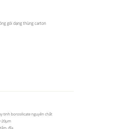
óng gói dạng thùng carton
ủy tinh borosilicate nguyên chất
m~20μm
tấm, đĩa