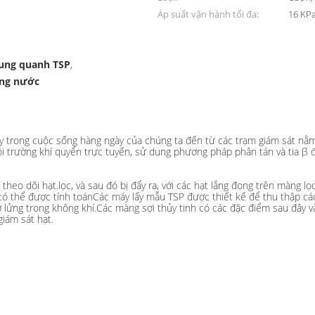
Áp suất vận hành tối đa:
16 KP
xung quanh TSP
,
ống nước
y trong cuộc sống hàng ngày của chúng ta đến từ các trạm giám sát nằm
 trường khí quyển trực tuyến, sử dụng phương pháp phân tán và tia β để
theo dõi hạt.lọc, và sau đó bị đẩy ra, với các hạt lắng đọng trên màng lọ
có thể được tính toánCác máy lấy mẫu TSP được thiết kế để thu thập c
ơ lửng trong không khí
.
Các màng sợi thủy tinh có các đặc điểm sau đây và 
iám sát hạt.