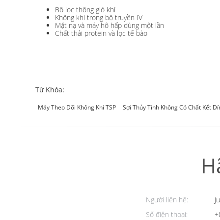
Bộ lọc thông gió khí
Không khí trong bộ truyền IV
Mặt nạ và máy hô hấp dùng một lần
Chất thải protein và lọc tế bào
Từ Khóa:
Máy Theo Dõi Không Khí TSP
Sợi Thủy Tinh Không Có Chất Kết Dí
H
Người liên hệ:
Ju
Số điện thoại:
+