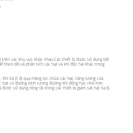
a
 trên các khu vực khác nhau.Các thiết bị được sử dụng bởi
 theo dõi và phân tích các hạt và khí độc hại khác trong
c. Khi tia β đi qua màng lọc chứa các hạt, năng lượng của
ác hạt có đường kính tương đương khí động học nhỏ hơn
được sử dụng rộng rãi trong các thiết bị giám sát hạt tia β,