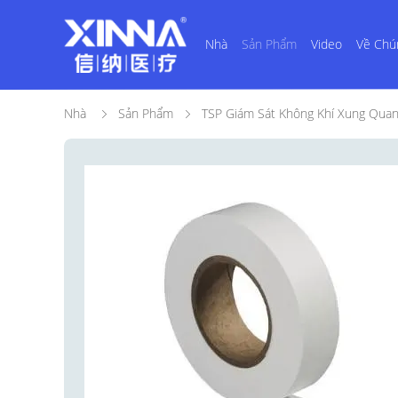
Nhà
Sản Phẩm
Video
Về Chú
Nhà
Sản Phẩm
TSP Giám Sát Không Khí Xung Qua