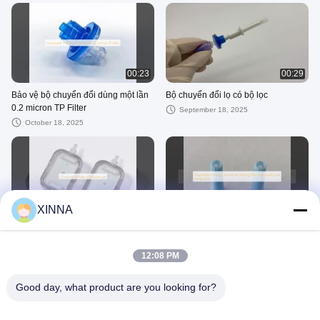
00:23
00:29
Bảo vệ bộ chuyển đổi dùng một lần
Bộ chuyển đổi lọ có bộ lọc
0.2 micron TP Filter
September 18, 2025
October 18, 2025
00:25
00:22
XINNA
1Bộ lọc tiêm 2 micron IV
Một lần sử dụng Priming Cap với bộ
lọc thông gió chất lượng cao và giá
September 04, 2025
rẻ
12:08 PM
September 02, 2025
Good day, what product are you looking for?