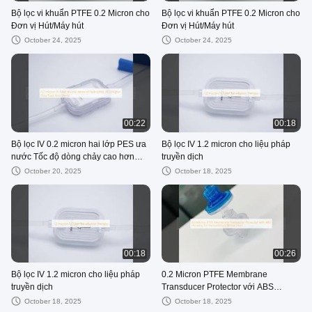
Bộ lọc vi khuẩn PTFE 0.2 Micron cho
Bộ lọc vi khuẩn PTFE 0.2 Micron cho
Đơn vị Hút/Máy hút
Đơn vị Hút/Máy hút
October 24, 2025
October 24, 2025
00:22
00:18
Bộ lọc IV 0.2 micron hai lớp PES ưa
Bộ lọc IV 1.2 micron cho liệu pháp
nước Tốc độ dòng chảy cao hơn
truyền dịch
Không vô trùng
October 20, 2025
October 18, 2025
00:18
00:26
Bộ lọc IV 1.2 micron cho liệu pháp
0.2 Micron PTFE Membrane
truyền dịch
Transducer Protector với ABS
Housing cho các dòng máu lọc máu
October 18, 2025
October 18, 2025