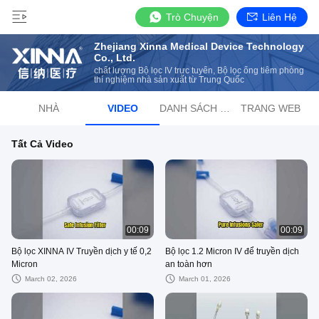
Trò Chuyện
Liên Hệ
Zhejiang Xinna Medical Device Technology
Co., Ltd.
chất lượng Bộ lọc IV trực tuyến, Bộ lọc ống tiêm phòng
thí nghiệm nhà sản xuất từ Trung Quốc
NHÀ
VIDEO
DANH SÁCH PHÁT
TRANG WEB
Tất Cả Video
00:09
00:09
Bộ lọc XINNA IV Truyền dịch y tế 0,2
Bộ lọc 1.2 Micron IV để truyền dịch
Micron
an toàn hơn
March 02, 2026
March 01, 2026