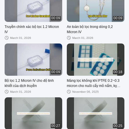
00:09
00:09
Truyền chính xác bộ lọc 1.2 Micron
An toàn bộ lọc trong dòng 0,2
IV
Micron IV
March 01, 2026
March 01, 2026
00:09
00:18
Bộ lọc 1.2 Micron IV cho độ tinh
Màng lọc không khí PTFE 0.2~0.3
khiết của dịch truyền
micron cho nuôi cấy mô nấm, kỵ
nước, ngăn chặn vi sinh vật, thông
March 01, 2026
November 06, 2025
gió
00:27
00:25