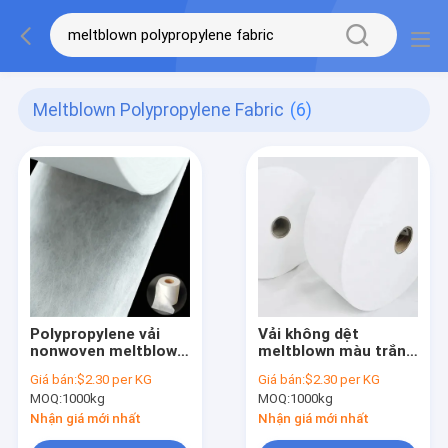
Meltblown Polypropylene Fabric
(6)
Polypropylene vải
Vải không dệt
nonwoven meltblown
meltblown màu trắng
nhẹ cho các sản
Polypropylene PP
Giá bán:
$2.30 per KG
Giá bán:
$2.30 per KG
phẩm vệ sinh dùng
Hepa Filter Vải áo
MOQ:
1000kg
MOQ:
1000kg
một lần
phẫu thuật
Nhận giá mới nhất
Nhận giá mới nhất