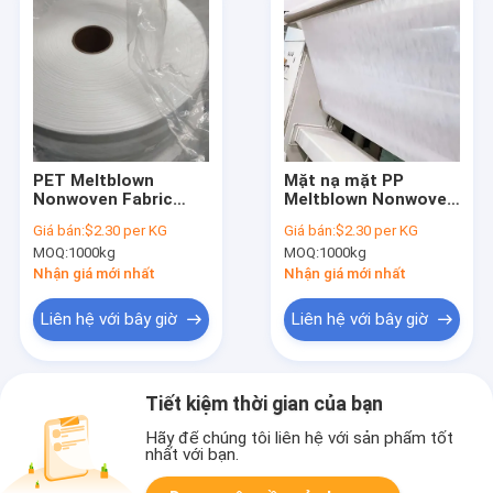
PET Meltblown
Mặt nạ mặt PP
Nonwoven Fabric
Meltblown Nonwoven
Filter Prefilter Lớp
Fabric 25 / 30 /
Giá bán:
$2.30 per KG
Giá bán:
$2.30 per KG
lọc trước cho lọc
40GSM Cho lọc y tế
MOQ:
1000kg
MOQ:
1000kg
không khí và chất
lỏng
Nhận giá mới nhất
Nhận giá mới nhất
Liên hệ với bây giờ
Liên hệ với bây giờ
Tiết kiệm thời gian của bạn
Hãy để chúng tôi liên hệ với sản phẩm tốt
nhất với bạn.