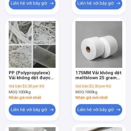
Liên hệ với bây giờ
Liên hệ với bây giờ
PP (Polypropylene)
175MM Vải không dệt
Vải không dệt được
meltblown 25 gram
làm bằng vật liệu cấp
PP Vải meltblown cho
Giá bán:
$2.30 per KG
Giá bán:
$2.30 per KG
độ y tế
mặt nạ dùng một lần
MOQ:
1000kg
MOQ:
1000kg
Nhận giá mới nhất
Nhận giá mới nhất
Liên hệ với bây giờ
Liên hệ với bây giờ