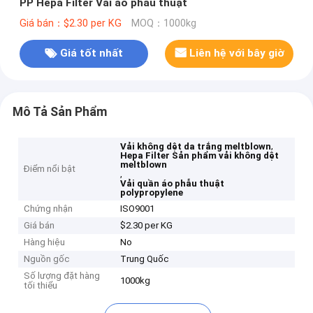
PP Hepa Filter Vải áo phẫu thuật
Giá bán：$2.30 per KG
MOQ：1000kg
Giá tốt nhất
Liên hệ với bây giờ
Mô Tả Sản Phẩm
,
Vải không dệt da trắng meltblown
Hepa Filter Sản phẩm vải không dệt
meltblown
Điểm nổi bật
,
Vải quần áo phẫu thuật
polypropylene
Chứng nhận
ISO9001
Giá bán
$2.30 per KG
Hàng hiệu
No
Nguồn gốc
Trung Quốc
Số lượng đặt hàng
1000kg
tối thiểu