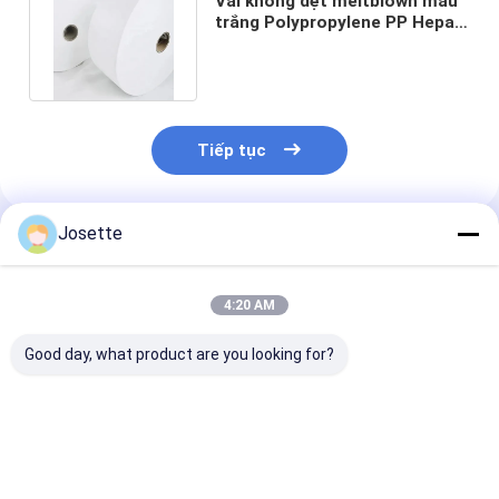
Vải không dệt meltblown màu
trắng Polypropylene PP Hepa
Filter Vải áo phẫu thuật
Tiếp tục
Josette
Sản Phẩm Khuyến Cáo
4:20 AM
Good day, what product are you looking for?
PP (Polypropylene)
PET Meltblown
Mặt nạ mặt P
Vải không dệt được
Nonwoven Fabric
Meltblown No