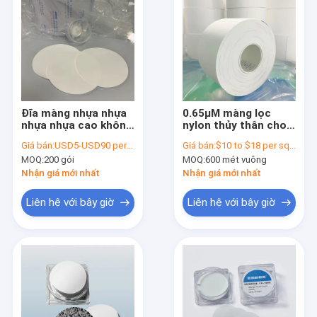
Đĩa màng nhựa nhựa
0.65μM màng lọc
nhựa nhựa cao không
nylon thủy thân cho
khử trùng
lọc lâm sàng y tế
Giá bán:
USD5-USD90 per pack
Giá bán:
$10 to $18 per square meter
MOQ:
200 gói
MOQ:
600 mét vuông
Nhận giá mới nhất
Nhận giá mới nhất
Liên hệ với bây giờ
Liên hệ với bây giờ
Nhà
Sản phẩm
Video