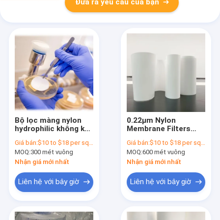
Đưa ra yêu cầu của bạn
Bộ lọc màng nylon
0.22μm Nylon
hydrophilic không khử
Membrane Filters
trùng để chuẩn bị
Hydrophilic Polyester
Giá bán:
$10 to $18 per square meter
Giá bán:
$10 to $18 per square meter
mẫu HPLC
tăng cường
MOQ:
300 mét vuông
MOQ:
600 mét vuông
Nhận giá mới nhất
Nhận giá mới nhất
Liên hệ với bây giờ
Liên hệ với bây giờ