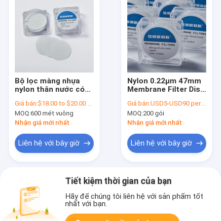
Bộ lọc màng nhựa
Nylon 0.22μm 47mm
nylon thân nước có
Membrane Filter Disc
khả năng tách ra
Cho HPLC
Giá bán:
$18.00 to $20.00 per square meter
Giá bán:
USD5-USD90 per pack
thấp màng liên kết
Chromatography
MOQ:
600 mét vuông
MOQ:
200 gói
protein cao
Chuẩn bị mẫu
Nhận giá mới nhất
Nhận giá mới nhất
Liên hệ với bây giờ
Liên hệ với bây giờ
Tiết kiệm thời gian của bạn
Hãy để chúng tôi liên hệ với sản phẩm tốt
nhất với bạn.