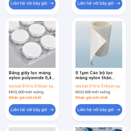
Liên hệ với bây giờ
Liên hệ với bây giờ
Bảng giấy lọc màng
0.1μm Các bộ lọc
nylon polyamide 0,45
màng nylon thân
micron cho chai bộ
nước không vô trùng
Giá bán:
$10 to $18 per square meter
Giá bán:
$10 to $18 per square meter
lọc chân không
Kháng nhiệt cao
MOQ:
600 mét vuông
MOQ:
600 mét vuông
Nhận giá mới nhất
Nhận giá mới nhất
Liên hệ với bây giờ
Liên hệ với bây giờ