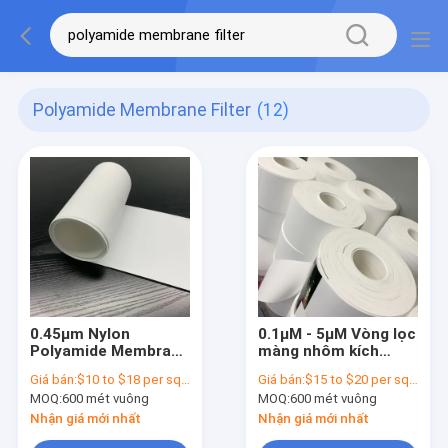
Polyamide Membrane Filter
(12)
0.45μm Nylon
0.1μM - 5μM Vòng lọc
Polyamide Membrane
màng nhôm kích
Filter Trắng Không
thước lỗ nylon
Giá bán:
$10 to $18 per square meter
Giá bán:
$15 to $20 per square meter
khử trùng Không có
(polyamide)
MOQ:
600 mét vuông
MOQ:
600 mét vuông
lưới
Nhận giá mới nhất
Nhận giá mới nhất