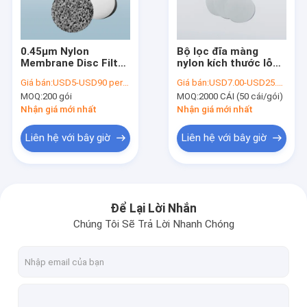
Về chúng tôi
Tham quan nhà máy
0.45μm Nylon
Bộ lọc đĩa màng
Membrane Disc Filter
nylon kích thước lỗ
Kiểm soát chất lượng
Diameter 47mm
0.22μm
Giá bán:
USD5-USD90 per pack
Giá bán:
USD7.00-USD25.00 per pack
ISO9001 được phê
MOQ:
200 gói
MOQ:
2000 CÁI (50 cái/gói)
duyệt
Liên hệ chúng tôi
Nhận giá mới nhất
Nhận giá mới nhất
Yêu cầu báo giá
Liên hệ với bây giờ
Liên hệ với bây giờ
Bộ lọc IV trực tuyến
Để Lại Lời Nhắn
Chúng Tôi Sẽ Trả Lời Nhanh Chóng
Bộ lọc ống tiêm phòng thí nghiệm
Bộ lọc đĩa màng
Màn PEV