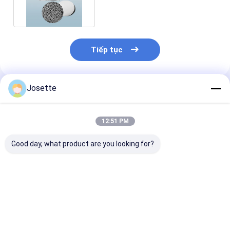
ISO9001 được phê duyệt
Tiếp tục
Josette
Sản Phẩm Khuyến Cáo
12:51 PM
Good day, what product are you looking for?
0.2 μm 47 mm Dia
Bộ lọc đĩa màng
Bộ lọc đĩa mà
Hydrophobic
PVDF ẩm 0.45um
PTFE chống n
Membrane PTFE
kích thước lỗ chân
lọc hút vi khuẩ
Separator cho pin
lông
Lithium Air
Giá tốt nhất
Giá tốt nhất
Giá tốt n