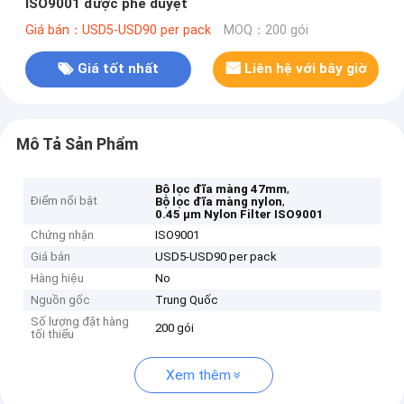
ISO9001 được phê duyệt
Giá bán：USD5-USD90 per pack
MOQ：200 gói
Giá tốt nhất
Liên hệ với bây giờ
Mô Tả Sản Phẩm
,
Bộ lọc đĩa màng 47mm
Điểm nổi bật
,
Bộ lọc đĩa màng nylon
0.45 μm Nylon Filter ISO9001
Chứng nhận
ISO9001
Giá bán
USD5-USD90 per pack
Hàng hiệu
No
Nguồn gốc
Trung Quốc
Số lượng đặt hàng
200 gói
tối thiểu
Xem thêm