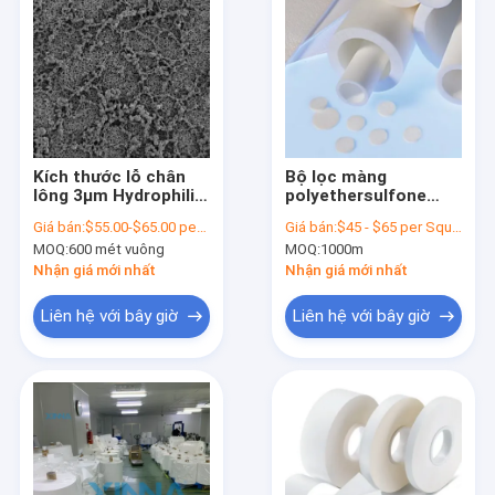
Kích thước lỗ chân
Bộ lọc màng
lông 3μm Hydrophilic
polyethersulfone
PES
PEH Hydrophilic Bộ
Giá bán:
$55.00-$65.00 per square meter
Giá bán:
$45 - $65 per Square Meter
Polyethersulfone
lọc màng chất lỏng
MOQ:
600 mét vuông
MOQ:
1000m
Filter Membrane
chiều rộng tùy chỉnh
Filtration
Nhận giá mới nhất
Nhận giá mới nhất
Liên hệ với bây giờ
Liên hệ với bây giờ
Nhà
Sản phẩm
Video