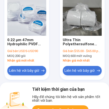
0.22 μm 47mm
Ultra Thin
Hydrophilic PVDF
Polyethersulfone
Membrane Filter Disc
PES Membrane với
Giá bán:
USD5-USD90
Giá bán:
$55.00 - $65.00 per square meter
Cho Nghiên cứu Y
dòng chảy cao cho
MOQ:
200 gói
MOQ:
600 mét vuông
sinh
bộ lọc y tế
Nhận giá mới nhất
Nhận giá mới nhất
Liên hệ với bây giờ
Liên hệ với bây giờ
Tiết kiệm thời gian của bạn
Hãy để chúng tôi liên hệ với sản phẩm tốt
nhất với bạn.