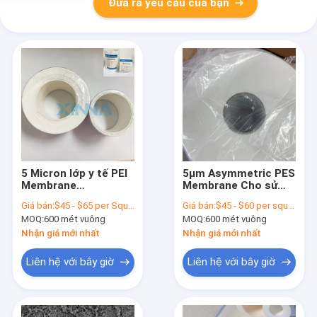
Đưa ra yêu cầu của bạn
5 Micron lớp y tế PEI
5μm Asymmetric PES
Membrane
Membrane Cho sử
Hydrophilic
dụng một lần Bộ hợp
Giá bán:
$45 - $65 per Square Meter
Giá bán:
$45 - $60 per square meter
Polyethersulfone PEI
nhất vô trùng Thiết
MOQ:
600 mét vuông
MOQ:
600 mét vuông
Filter
bị y tế
Nhận giá mới nhất
Nhận giá mới nhất
Liên hệ với bây giờ
Liên hệ với bây giờ