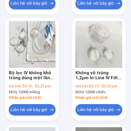
Liên hệ với bây giờ
Liên hệ với bây giờ
Bộ lọc IV không khử
Không vô trùng
trùng dùng một lần
1,2μm In-Line IV Filter
cho thuốc truyền
cho truyền tĩnh mạch
Giá bán:
$0.10 - $0.25 per piece
Giá bán:
$0.10 - $0.25 per piece
tĩnh mạch
MOQ:
12000 miếng
MOQ:
12000 chiếc
Nhận giá mới nhất
Nhận giá mới nhất
Liên hệ với bây giờ
Liên hệ với bây giờ