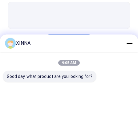
PTFE Membrane
Vải thủy tinh màng
màng nylon
Tiếp tục
XINNA
Bạch cầu PP
Màng PVDF
9:05 AM
Danh Mục Của Chúng Tôi
Bảo vệ bộ chuyển đổi
Good day, what product are you looking for?
Bộ lọc thông hơi vi khuẩn
Phụ kiện tiêm truyền
Vải không dệt Meltblown
Bộ lọc IV trực tuyến
Bộ lọc ống tiêm
Bộ lọc đĩa mà
Bộ lọc phòng thí nghiệm
phòng thí nghiệm