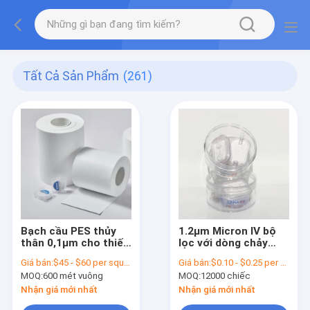
Tất Cả Sản Phẩm
(261)
Bạch cầu PES thủy
1.2μm Micron IV bộ
thân 0,1μm cho thiết
lọc với dòng chảy
bị lọc chân không
cao PES màng và
Giá bán:
$45 - $60 per square meter
Giá bán:
$0.10 - $0.25 per piece
trong phòng thí
không khí thông gió
MOQ:
600 mét vuông
MOQ:
12000 chiếc
nghiệm
PTFE
Nhận giá mới nhất
Nhận giá mới nhất