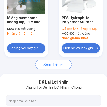
Về chúng tôi
Tham quan nhà máy
Miếng membrane
PES Hydrophilic
không lớp, PEV không
Polyether Sulfone
Kiểm soát chất lượng
lớp, Polyethersulfone
Membrane IV Bảng
MOQ:
600 mét vuông
Giá bán:
$45 - $65 per Square Meter
không lớp
phẳng Microfiltration
Nhận giá mới nhất
MOQ:
600 mét vuông
Membrane
Liên hệ chúng tôi
Nhận giá mới nhất
Yêu cầu báo giá
Liên hệ với bây giờ
Liên hệ với bây giờ
Xem thêm
Bộ lọc IV trực tuyến
Bộ lọc ống tiêm phòng thí nghiệm
Để Lại Lời Nhắn
Chúng Tôi Sẽ Trả Lời Nhanh Chóng
Bộ lọc đĩa màng
Màn PEV