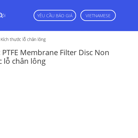
Tôi
YÊU CẦU BÁO GIÁ
VIETNAMESE
Kích thước lỗ chân lông
 PTFE Membrane Filter Disc Non
c lỗ chân lông