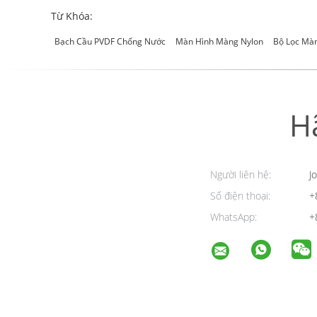
Từ Khóa:
Bạch Cầu PVDF Chống Nước
Màn Hình Màng Nylon
Bộ Lọc Màn
H
Người liên hệ:
Jo
Số điện thoại:
+
WhatsApp:
+