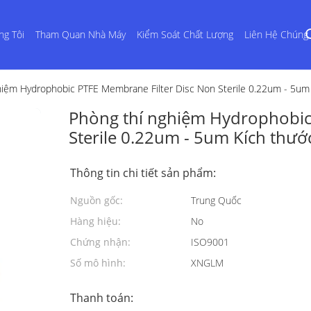
ng Tôi
Tham Quan Nhà Máy
Kiểm Soát Chất Lượng
Liên Hệ Chúng 
hiệm Hydrophobic PTFE Membrane Filter Disc Non Sterile 0.22um - 5um 
Phòng thí nghiệm Hydrophobic
Sterile 0.22um - 5um Kích thướ
Thông tin chi tiết sản phẩm:
Nguồn gốc:
Trung Quốc
Hàng hiệu:
No
Chứng nhận:
ISO9001
Số mô hình:
XNGLM
Thanh toán: