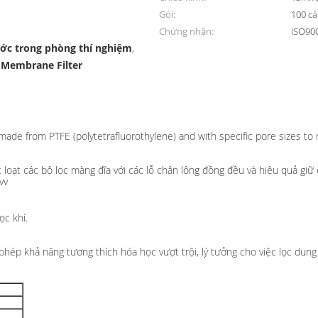
Gói:
100 cá
Chứng nhận:
ISO90
ớc trong phòng thí nghiệm
,
 Membrane Filter
ọc đĩa phòng thí nghiệm
ade from PTFE (polytetrafluorothylene) and with specific pore sizes to r
t loạt các bộ lọc màng đĩa với các lỗ chân lông đồng đều và hiệu quả 
vv
ọc khí.
hép khả năng tương thích hóa học vượt trội, lý tưởng cho việc lọc dung 