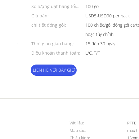
Số lượng đặt hàng tối
100 gói
thiểu:
Giá bán:
USD5-USD90 per pack
chi tiết đóng gói:
100 chiếc/gói đóng gói cart
hoặc tùy chỉnh
Thời gian giao hàng:
15 đến 30 ngày
Điều khoản thanh toán:
L/C, T/T
LIÊN HỆ VỚI BÂY GIỜ
Vật liệu:
PTFE
Màu sắc:
màu t
Chiều kính:
13mm,