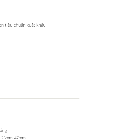
on tiêu chuẩn xuất khẩu
rắng
 25mm, 47mm