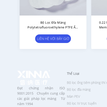
g Lọc
OEM Hydrophobic PTFE
0.45
Tích
Membrane Disc Kích Thước Lỗ
Filte
0.1μm 0.22μm 0.45μm Bộ Lọc
LIÊN HỆ VỚI BÂY GIỜ
Thể Loại
Bộ lọc ống tiêm phòng thí
Đạt chứng nhận ISO
Bộ lọc đĩa màng
9001:2015 Chuyên cung cấp
Màn PEV
các giải pháp lọc màng Từ
Bộ lọc IV trực tuyến
năm 1994