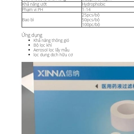
Khả năng ướt
Hydrophobic
Phạm vi PH
1-14
25pcs/bộ
Bao bì
50pcs/bộ
100pc/bộ
Ứng dụng
Khả năng thông gió
Bộ lọc khí
Aerosol lọc lấy mẫu
lọc dung dịch hữu cơ