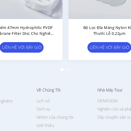
 Micron PVDF Membrane Disc
0.22μm 47mm Hydrophobic
r Hydrophobic Polyvinylidene
Membrane Filter Disc Khôn
Fluoride Filter
Trùng 50/Pk
LIÊN HỆ VỚI BÂY GIỜ
LIÊN HỆ VỚI BÂY GIỜ
Về Chúng Tôi
Nhà Máy Tour
Lịch sử
OEM/ODM
 nghiệm
Dịch vụ
Nghiên cứu và phá
Nhóm của chúng tôi
Dây chuyền sản x
Giới thiệu