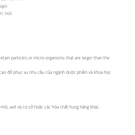
i/gói
01, SGS
etain particles or micro-organisms that are larger than the
giữ cao để phục vụ nhu cầu của ngành dược phẩm và khoa học
môi, axit và cơ sở hoặc các hóa chất hung hăng khác.