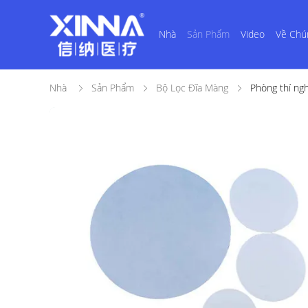
Nhà
Sản Phẩm
Video
Về Chú
Nhà
Sản Phẩm
Bộ Lọc Đĩa Màng
Phòng thí ng