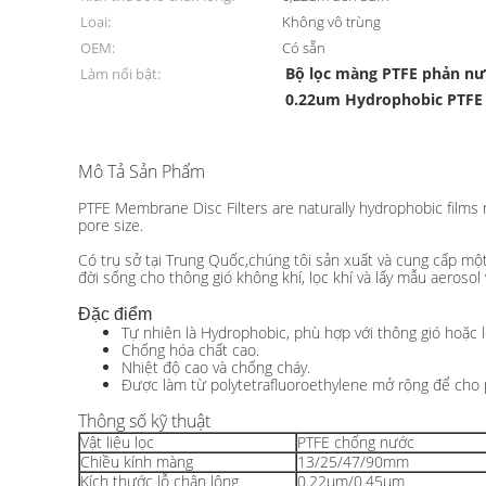
Loại:
Không vô trùng
OEM:
Có sẵn
Bộ lọc màng PTFE phản nư
Làm nổi bật:
0.22um Hydrophobic PTFE
Mô Tả Sản Phẩm
Bộ lọc đĩa màng PTFE Bộ lọc màng PTFE thủy đạo Bộ l
PTFE Membrane Disc Filters are naturally hydrophobic films m
pore size.
Có trụ sở tại Trung Quốc,chúng tôi sản xuất và cung cấp mộ
đời sống cho thông gió không khí, lọc khí và lấy mẫu aerosol 
Đặc điểm
Tự nhiên là Hydrophobic, phù hợp với thông gió hoặc l
Chống hóa chất cao.
Nhiệt độ cao và chống cháy.
Được làm từ polytetrafluoroethylene mở rộng để cho p
Thông số kỹ thuật
Vật liệu lọc
PTFE chống nước
Chiều kính màng
13/25/47/90mm
Kích thước lỗ chân lông
0.22μm/0.45μm