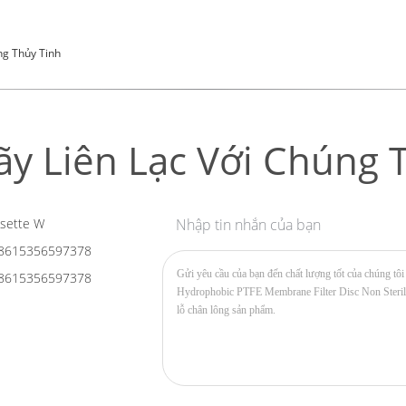
g Thủy Tinh
ãy Liên Lạc Với Chúng T
sette W
Nhập tin nhắn của bạn
8615356597378
8615356597378