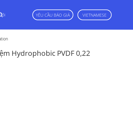
Tôi
YÊU CẦU BÁO GIÁ
VIETNAMESE
ation
hiệm Hydrophobic PVDF 0,22