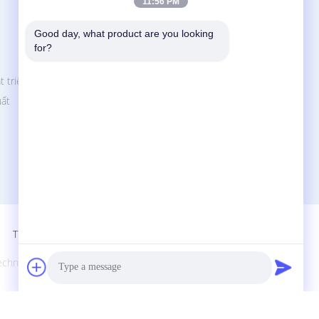
11:56 PM
Liên Hệ Với Chúng Tôi
Good day, what product are you looking 
for?
Zhejiang Xinna Medical Device Technology
Co., Ltd.
t triển
Khu công nghiệp Huangnikan, đường
uất
Yucheng, Yuhuan, thành phố Taizhou, tỉnh
Zhejiang, Trung Quốc.
+8613958193545-571-83082507
xinna@zjxinna.com
Trang Di Động
hnology Co., Ltd.. All Rights Reserved.