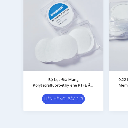
g Lọc
OEM Hydrophobic PTFE
0.45
Tích
Membrane Disc Kích Thước Lỗ
Filte
0.1μm 0.22μm 0.45μm Bộ Lọc
LIÊN HỆ VỚI BÂY GIỜ