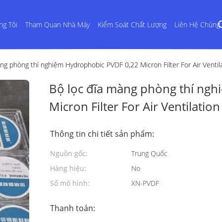
ng Tôi
Tham Quan Nhà Máy
Kiểm Soát Chất Lượng
Liên Hệ Chúng 
ng phòng thí nghiệm Hydrophobic PVDF 0,22 Micron Filter For Air Ventil
Bộ lọc đĩa màng phòng thí ng
Micron Filter For Air Ventilation
Thông tin chi tiết sản phẩm:
Nguồn gốc:
Trung Quốc
Hàng hiệu:
No
Số mô hình:
XN-PVDF
Thanh toán: