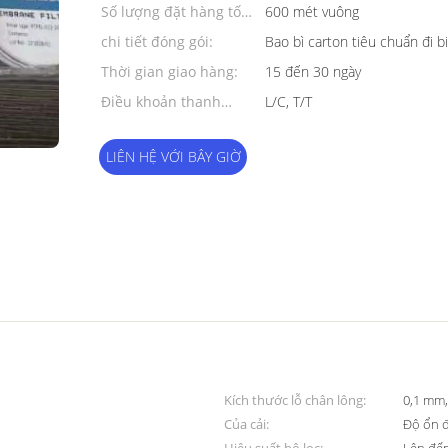
Số lượng đặt hàng tối
600 mét vuông
thiểu:
chi tiết đóng gói:
Bao bì carton tiêu chuẩn đi b
Thời gian giao hàng:
15 đến 30 ngày
Điều khoản thanh
L/C, T/T
toán:
LIÊN HỆ VỚI BÂY GIỜ
Kích thước lỗ chân lông:
0,1 mm,
Của cải:
Độ ổn đ