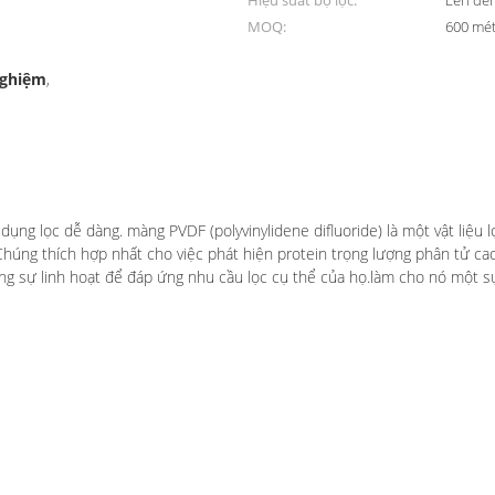
Hiệu suất bộ lọc:
Lên đế
MOQ:
600 mé
nghiệm
,
Phòng thí nghiệm
dụng lọc dễ dàng. màng PVDF (polyvinylidene difluoride) là một vật liệ
Chúng thích hợp nhất cho việc phát hiện protein trọng lượng phân tử ca
ng sự linh hoạt để đáp ứng nhu cầu lọc cụ thể của họ.làm cho nó một sự