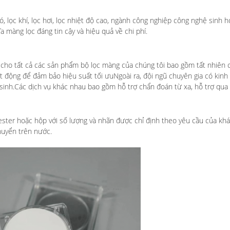
, lọc khí, lọc hơi, lọc nhiệt độ cao, ngành công nghiệp công nghệ sinh h
 màng lọc đáng tin cậy và hiệu quả về chi phí.
ụ cho tất cả các sản phẩm bộ lọc màng của chúng tôi bao gồm tất nhiên
động để đảm bảo hiệu suất tối ưuNgoài ra, đội ngũ chuyên gia có kinh n
sinh.Các dịch vụ khác nhau bao gồm hỗ trợ chẩn đoán từ xa, hỗ trợ qua đ
ester hoặc hộp với số lượng và nhãn được chỉ định theo yêu cầu của khá
chuyển trên nước.