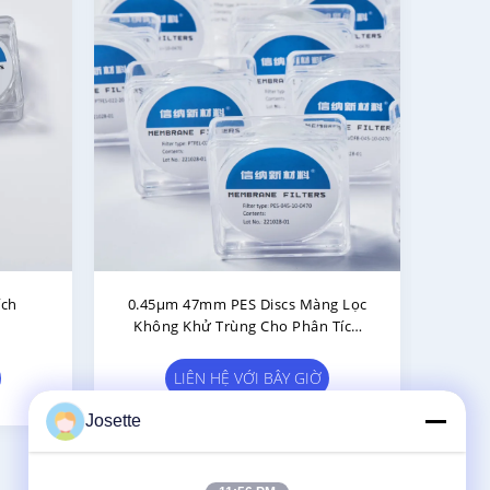
 PVDF
Bộ Lọc Đĩa Màng 47mm Không
g Khử
Khử Trùng 0,22 Micron PES Bộ Lọc
Poly
Lọc Nước
LIÊN HỆ VỚI BÂY GIỜ
Josette