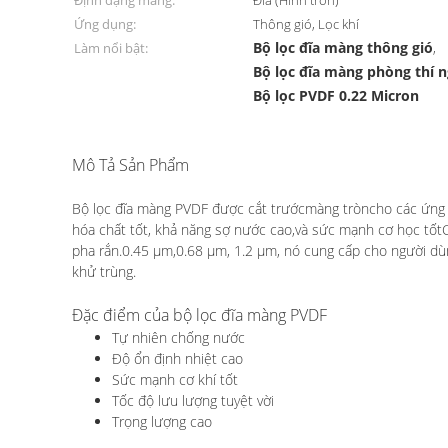
Định dạng màng:
Đĩa (Hình tròn)
Ứng dụng:
Thông gió, Lọc khí
Bộ lọc đĩa màng thông gió
Làm nổi bật:
,
Bộ lọc đĩa màng phòng thí 
Bộ lọc PVDF 0.22 Micron
Mô Tả Sản Phẩm
0.22 Micron Hydrophobic PVDF Membrane Disc Filter 
Bộ lọc đĩa màng PVDF được cắt trước
màng tròn
cho các ứng 
hóa chất tốt, khả năng sợ nước cao,và sức mạnh cơ học tốt
pha rắn.0.45 μm,0.68 μm, 1.2 μm, nó cung cấp cho người dù
khử trùng.
Đặc điểm của bộ lọc đĩa màng PVDF
Tự nhiên chống nước
Độ ổn định nhiệt cao
Sức mạnh cơ khí tốt
Tốc độ lưu lượng tuyệt vời
Trọng lượng cao