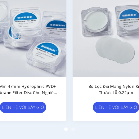
 Micron PVDF Membrane Disc
0.22μm 47mm Hydrophobic
r Hydrophobic Polyvinylidene
Membrane Filter Disc Khôn
Fluoride Filter
Trùng 50/Pk
LIÊN HỆ VỚI BÂY GIỜ
LIÊN HỆ VỚI BÂY GIỜ