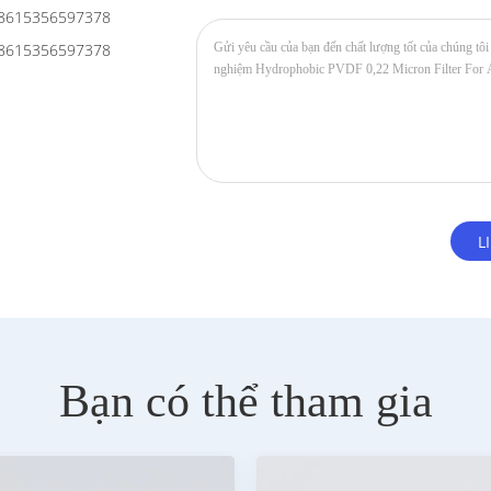
8615356597378
8615356597378
Bạn có thể tham gia