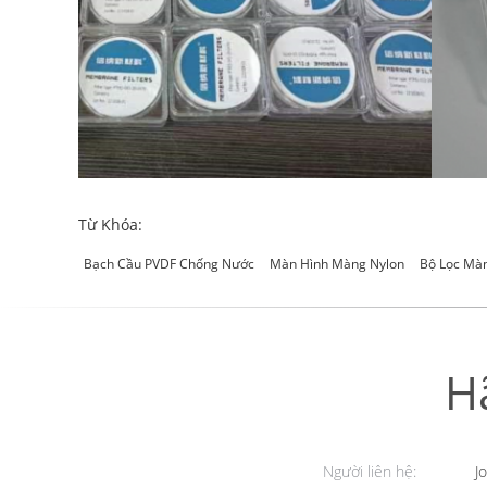
Từ Khóa:
Bạch Cầu PVDF Chống Nước
Màn Hình Màng Nylon
Bộ Lọc Màn
H
Người liên hệ:
Jo