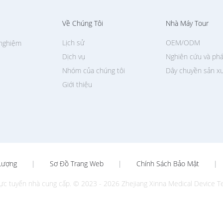
Về Chúng Tôi
Nhà Máy Tour
Lịch sử
OEM/ODM
 nghiệm
Dịch vụ
Nghiên cứu và phá
Nhóm của chúng tôi
Dây chuyền sản x
Giới thiệu
Lượng
|
Sơ Đồ Trang Web
|
Chính Sách Bảo Mật
|
ực tuyến nhà cung cấp. © 2023 - 2026 Zhejiang Xinna Medical Device Tec