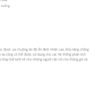
n 99%
t vuông
u lọc được ưa chuộng do độ ổn định nhiệt cao, khả năng chống
o và cũng có thể được sử dụng cho các hệ thống phân tích
 thay thế kinh tế cho những người cần nó cho thông gió và