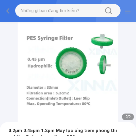
2
/
2
0.2μm 0.45μm 1.2μm Máy lọc ống tiêm phòng thí