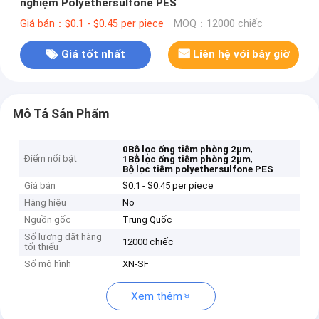
nghiệm Polyethersulfone PES
Giá bán：$0.1 - $0.45 per piece
MOQ：12000 chiếc
Giá tốt nhất
Liên hệ với bây giờ
Mô Tả Sản Phẩm
,
0Bộ lọc ống tiêm phòng 2μm
Điểm nổi bật
,
1Bộ lọc ống tiêm phòng 2μm
Bộ lọc tiêm polyethersulfone PES
Giá bán
$0.1 - $0.45 per piece
Hàng hiệu
No
Nguồn gốc
Trung Quốc
Số lượng đặt hàng
12000 chiếc
tối thiểu
Số mô hình
XN-SF
Xem thêm