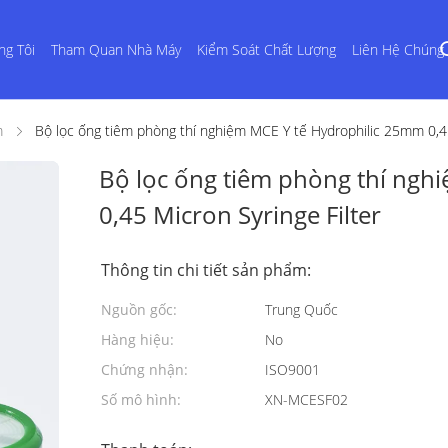
ng Tôi
Tham Quan Nhà Máy
Kiểm Soát Chất Lượng
Liên Hệ Chúng 
m
Bộ lọc ống tiêm phòng thí nghiệm MCE Y tế Hydrophilic 25mm 0,45
Bộ lọc ống tiêm phòng thí ngh
0,45 Micron Syringe Filter
Thông tin chi tiết sản phẩm:
Nguồn gốc:
Trung Quốc
Hàng hiệu:
No
Chứng nhận:
ISO9001
Số mô hình:
XN-MCESF02