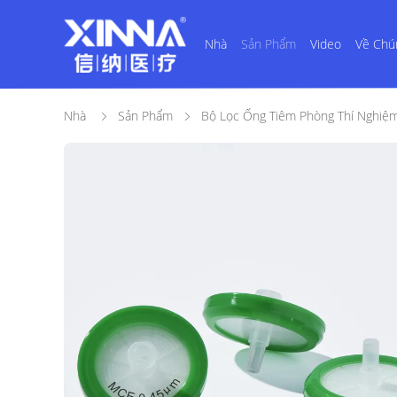
Nhà
Sản Phẩm
Video
Về Chú
Nhà
Sản Phẩm
Bộ Lọc Ống Tiêm Phòng Thí Nghiệ