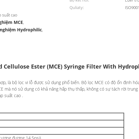
Bộ kết nối:
Luer tr
Quliaty:
ISO900
p suất cao
nghiệm MCE
,
 nghiệm Hydrophilic
,
 Cellulose Ester (MCE) Syringe Filter With Hydro
ợp, là bộ lọc vi lỗ được sử dụng phổ biến. Bộ lọc MCE có độ ổn định hóa
 mà nó sử dụng có khả năng hấp thụ thấp, không có sự tách rời trung 
p suất cao .
ương đương 14,5psi)