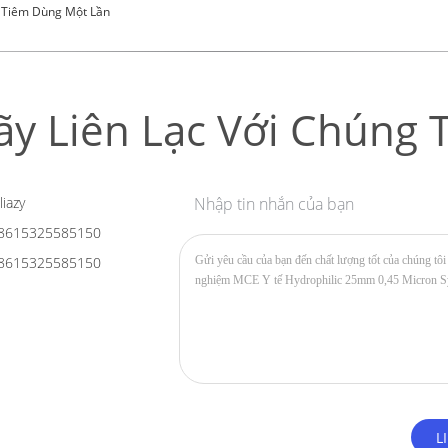
 Tiêm Dùng Một Lần
ãy Liên Lạc Với Chúng T
liazy
Nhập tin nhắn của bạn
8615325585150
8615325585150