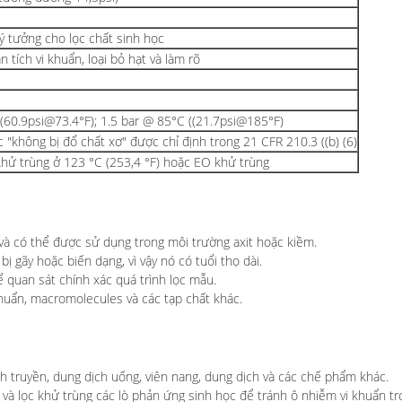
lý tưởng cho lọc chất sinh học
n tích vi khuẩn, loại bỏ hạt và làm rõ
((60.9psi@73.4°F); 1.5 bar @ 85°C ((21.7psi@185°F)
 "không bị đổ chất xơ" được chỉ định trong 21 CFR 210.3 ((b) (6)
khử trùng ở 123 °C (253,4 °F) hoặc EO khử trùng
 và có thể được sử dụng trong môi trường axit hoặc kiềm.
ị gãy hoặc biến dạng, vì vậy nó có tuổi thọ dài.
 quan sát chính xác quá trình lọc mẫu.
 khuẩn, macromolecules và các tạp chất khác.
h truyền, dung dịch uống, viên nang, dung dịch và các chế phẩm khác.
à lọc khử trùng các lò phản ứng sinh học để tránh ô nhiễm vi khuẩn tr