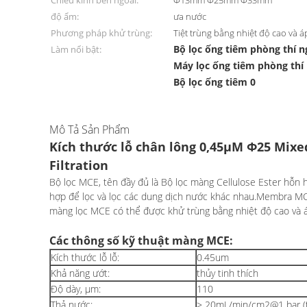
Chiều kính bên ngoài:
Φ13mm Φ25mm Φ33mm
độ ẩm:
ưa nước
Phương pháp khử trùng:
Tiệt trùng bằng nhiệt độ cao và á
Bộ lọc ống tiêm phòng thí 
Làm nổi bật:
Máy lọc ống tiêm phòng thí
Bộ lọc ống tiêm 0
Mô Tả Sản Phẩm
Kích thước lỗ chân lông 0,45μM Φ25 Mixed
Filtration
Bộ lọc MCE, tên đầy đủ là Bộ lọc màng Cellulose Ester hỗn h
hợp để lọc và lọc các dung dịch nước khác nhau.Membra MCE
màng lọc MCE có thể được khử trùng bằng nhiệt độ cao và á
Các thông số kỹ thuật màng MCE:
Kích thước lỗ lỗ:
0.45um
Khả năng ướt:
thủy tinh thích
Độ dày, μm:
110
Thả nước:
≥ 20mL/min/cm2@1 bar (t