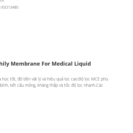
ượt
1/ISO13485
phily Membrane For Medical Liquid
 học tốt, độ bền vật lý và hiệu quả lọc cao.Bộ lọc MCE phù
bình, kết cấu mỏng, kháng thấp và tốc độ lọc nhanh.Các