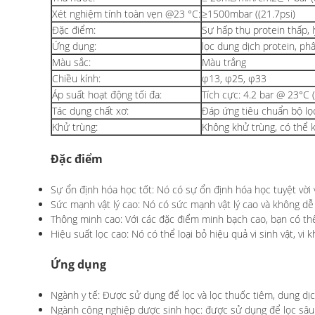
Xét nghiệm tính toàn vẹn @23 °C:
≥1500mbar ((21.7psi)
Đặc điểm:
Sự hấp thụ protein thấp, 
Ứng dụng:
lọc dung dịch protein, phâ
Màu sắc:
Màu trắng
Chiều kính:
φ13, φ25, φ33
Áp suất hoạt động tối đa:
Tích cực: 4.2 bar @ 23°C 
Tác dụng chất xơ:
Đáp ứng tiêu chuẩn bộ lọc
Khử trùng:
Không khử trùng, có thể 
Đặc điểm
Sự ổn định hóa học tốt: Nó có sự ổn định hóa học tuyệt vời
Sức mạnh vật lý cao: Nó có sức mạnh vật lý cao và không dễ b
Thông minh cao: Với các đặc điểm minh bạch cao, bạn có thể
Hiệu suất lọc cao: Nó có thể loại bỏ hiệu quả vi sinh vật, vi
Ứng dụng
Ngành y tế: Được sử dụng để lọc và lọc thuốc tiêm, dung dịc
Ngành công nghiệp dược sinh học: được sử dụng để lọc sâu v