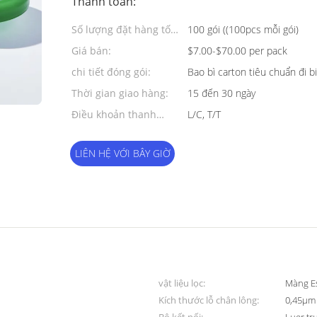
Thanh toán:
Số lượng đặt hàng tối
100 gói ((100pcs mỗi gói)
thiểu:
Giá bán:
$7.00-$70.00 per pack
chi tiết đóng gói:
Bao bì carton tiêu chuẩn đi b
Thời gian giao hàng:
15 đến 30 ngày
Điều khoản thanh
L/C, T/T
toán:
LIÊN HỆ VỚI BÂY GIỜ
vật liệu lọc:
Màng Es
Kích thước lỗ chân lông:
0,45μm