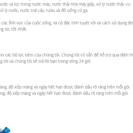
ớc và lọc trong nước máy, nước thải nhà máy giấy, xử lý nước thải, v.v.
 lý nước, nước trái cây, rượu và đồ uống có ga.
các lĩnh vực của cuộc sống, và có đặc tính tuyệt vời và cách sử dụng đ
 lọc tốt nhất.
ho các bộ lọc tiêm của chúng tôi. Chúng tôi có sẵn để hỗ trợ qua điện t
 tôi và chúng tôi sẽ trả lời bạn trong vòng 24 giờ.
màng, độ xốp màng và ngày hết hạn được đánh dấu rõ ràng trên mỗi gói.
àng, độ xốp màng và ngày hết hạn được đánh dấu rõ ràng trên mỗi gói.