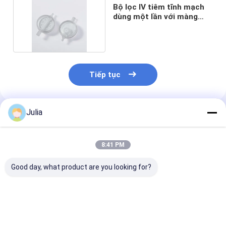
Bộ lọc IV tiêm tĩnh mạch
dùng một lần với màng
PES / PTFE
Tiếp tục
Julia
Sản Phẩm Khuyến Cáo
8:41 PM
Good day, what product are you looking for?
XINNA Medical IV
1Bộ lọc tiêm 2
Bộ lọc IV dùng
Infusion In-Line 0.
micron IV
lần với hai tầ