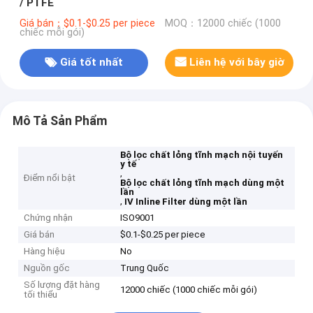
/ PTFE
Giá bán：$0.1-$0.25 per piece
MOQ：12000 chiếc (1000
chiếc mỗi gói)
Giá tốt nhất
Liên hệ với bây giờ
Mô Tả Sản Phẩm
Bộ lọc chất lỏng tĩnh mạch nội tuyến
y tế
,
Điểm nổi bật
Bộ lọc chất lỏng tĩnh mạch dùng một
lần
,
IV Inline Filter dùng một lần
Chứng nhận
ISO9001
Giá bán
$0.1-$0.25 per piece
Hàng hiệu
No
Nguồn gốc
Trung Quốc
Số lượng đặt hàng
12000 chiếc (1000 chiếc mỗi gói)
tối thiểu