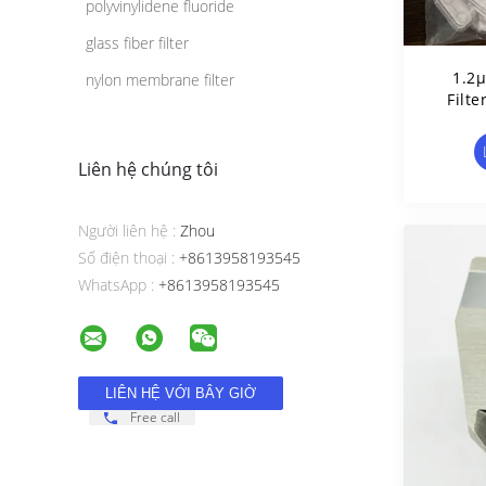
polyvinylidene fluoride
glass fiber filter
1.2μ
nylon membrane filter
Filt
Liên hệ chúng tôi
Người liên hệ :
Zhou
Số điện thoại :
+8613958193545
WhatsApp :
+8613958193545
Free call