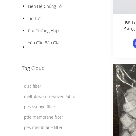
Liên Hệ Chúng Tôi
Tin Tức
Bộ L
Sáng 
Các Trường Hợp
Lần 
Yêu Cầu Báo Giá
Tag Cloud
disc filter
meltblown nonwoven fabric
pes syringe filter
ptfe membrane filter
pes membrane filter