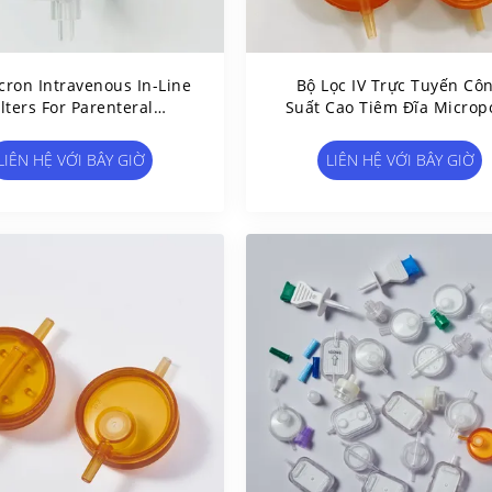
cron Intravenous In-Line
Bộ Lọc IV Trực Tuyến Cô
ilters For Parenteral
Suất Cao Tiêm Đĩa Microp
trition (PN) Therapy
Với Kích Thước Lỗ 0.2um 
5.0um
LIÊN HỆ VỚI BÂY GIỜ
LIÊN HỆ VỚI BÂY GIỜ