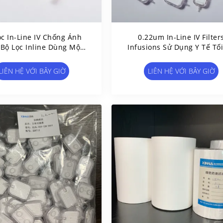
ọc In-Line IV Chống Ánh
0.22um In-Line IV Filter
Bộ Lọc Inline Dùng Một
Infusions Sử Dụng Y Tế Tố
Trong Truyền 0.22μm -
Hóa Việc Cung Cấp Thuốc 
5μm
Các Loại Thuốc Quan Trọ
LIÊN HỆ VỚI BÂY GIỜ
LIÊN HỆ VỚI BÂY GIỜ