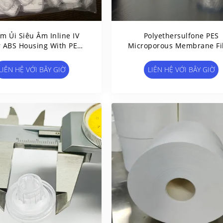
m Ủi Siêu Âm Inline IV
Polyethersulfone PES
er ABS Housing With PES
Microporous Membrane Fil
Membrane
Hydrophilic Để Lọc Chất L
LIÊN HỆ VỚI BÂY GIỜ
LIÊN HỆ VỚI BÂY GIỜ