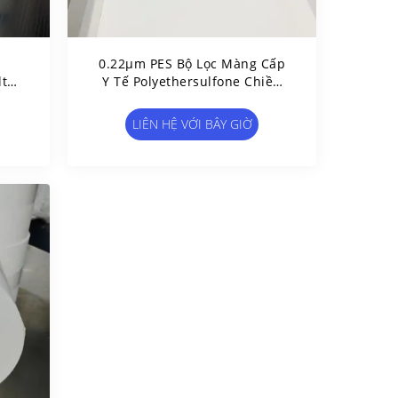
0.22μm PES Bộ Lọc Màng Cấp
ter
Y Tế Polyethersulfone Chiều
ỏng
Rộng Tùy Chỉnh
LIÊN HỆ VỚI BÂY GIỜ