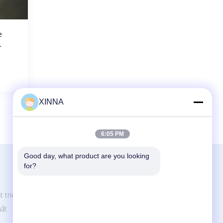
e
rợ
XINNA
6:05 PM
Good day, what product are you looking 
Liên Hệ Với Chúng Tôi
for?
Zhejiang Xinna Medical Device Technology
Co., Ltd.
t triển
Khu công nghiệp Huangnikan, đường
uất
Yucheng, Yuhuan, thành phố Taizhou, tỉnh