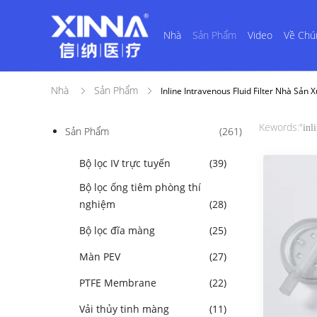
Nhà
Sản Phẩm
Video
Về Chú
Nhà
Sản Phẩm
Inline Intravenous Fluid Filter Nhà Sản 
Kewords:"
inl
Sản Phẩm
(261)
Bộ lọc IV trực tuyến
(39)
Bộ lọc ống tiêm phòng thí
nghiệm
(28)
Bộ lọc đĩa màng
(25)
Màn PEV
(27)
PTFE Membrane
(22)
Vải thủy tinh màng
(11)