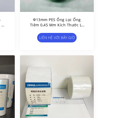
s
Φ13mm PES Ống Lọc Ống
i Đa
Tiêm 0,45 Μm Kích Thước Lỗ
Của
Với ABS Lắp Đặt Luer Slip
ng
LIÊN HỆ VỚI BÂY GIỜ