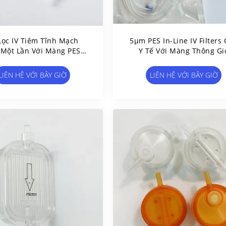
Lọc IV Tiêm Tĩnh Mạch
5μm PES In-Line IV Filters
Một Lần Với Màng PES /
Y Tế Với Màng Thông Gi
PTFE
LIÊN HỆ VỚI BÂY GIỜ
LIÊN HỆ VỚI BÂY GIỜ