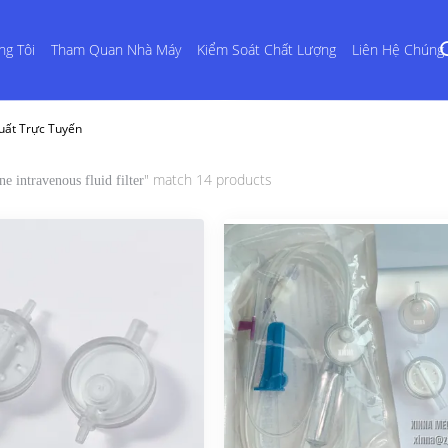
ng Tôi
Tham Quan Nhà Máy
Kiểm Soát Chất Lượng
Liên Hệ Chúng 
Xuất Trực Tuyến
" match 14 products
ine intravenous fluid filter