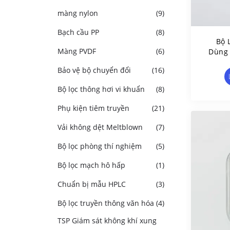
màng nylon
(9)
Bạch cầu PP
(8)
Bộ 
Màng PVDF
(6)
Dùng 
Bảo vệ bộ chuyển đổi
(16)
Bộ lọc thông hơi vi khuẩn
(8)
Phụ kiện tiêm truyền
(21)
Vải không dệt Meltblown
(7)
Bộ lọc phòng thí nghiệm
(5)
Bộ lọc mạch hô hấp
(1)
Chuẩn bị mẫu HPLC
(3)
Bộ lọc truyền thông văn hóa
(4)
TSP Giám sát không khí xung