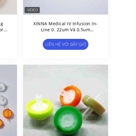
ng
XINNA Medical IV Infusion In-
ore
Line 0. 22um Và 0.5um
Đến
Micropore Filter
LIÊN HỆ VỚI BÂY GIỜ