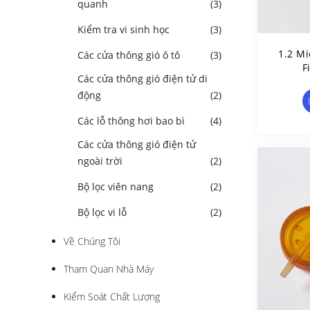
quanh
(3)
Kiểm tra vi sinh học
(3)
1.2 Mi
Các cửa thông gió ô tô
(3)
F
Các cửa thông gió điện tử di
Nu
động
(2)
Các lỗ thông hơi bao bì
(4)
Các cửa thông gió điện tử
ngoài trời
(2)
Bộ lọc viên nang
(2)
Bộ lọc vi lỗ
(2)
Về Chúng Tôi
Tham Quan Nhà Máy
Kiểm Soát Chất Lượng