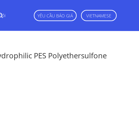
Tôi
YÊU CẦU BÁO GIÁ
VIETNAMESE
drophilic PES Polyethersulfone