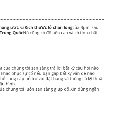
năng ướt
, và
Kích thước lỗ chân lông
của 3μm, sau
Trung Quốc
Nó cũng có độ bền cao và có tính chất
của chúng tôi sẵn sàng trả lời bất kỳ câu hỏi nào
ợ khắc phục sự cố nếu bạn gặp bất kỳ vấn đề nào.
hể cung cấp hỗ trợ với đặt hàng và thông số kỹ thuật
ấu hình.
của chúng tôi luôn sẵn sàng giúp đỡ.Xin đừng ngần