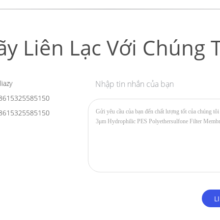
ãy Liên Lạc Với Chúng T
liazy
Nhập tin nhắn của bạn
8615325585150
8615325585150