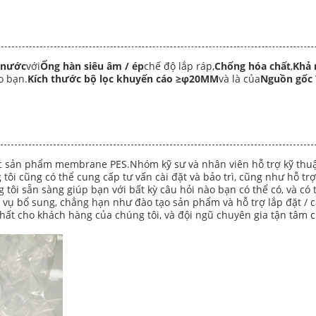
 nước
với
Ống hàn siêu âm / ép
chế độ lắp ráp,
Chống hóa chất
,
Khả 
o bạn.
Kích thước bộ lọc khuyến cáo ≥φ20MM
và là của
Nguồn gốc 
ác sản phẩm membrane PES.Nhóm kỹ sư và nhân viên hỗ trợ kỹ thuật 
ôi cũng có thể cung cấp tư vấn cài đặt và bảo trì, cũng như hỗ tr
ôi sẵn sàng giúp bạn với bất kỳ câu hỏi nào bạn có thể có, và có t
 vụ bổ sung, chẳng hạn như đào tạo sản phẩm và hỗ trợ lắp đặt / c
hất cho khách hàng của chúng tôi, và đội ngũ chuyên gia tận tâm 