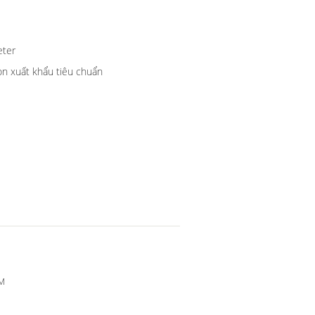
eter
on xuất khẩu tiêu chuẩn
M