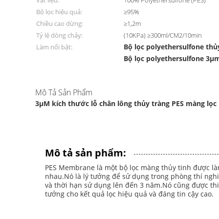
Vật liệu:
100% Polyethersulfone (PES)
Bộ lọc hiệu quả:
≥95%
Chiều cao dừng:
≥1,2m
Tỷ lệ dòng chảy:
(10KPa) ≥300ml/CM2/10min
Bộ lọc polyethersulfone thủ
Làm nổi bật:
Bộ lọc polyethersulfone 3μ
Mô Tả Sản Phẩm
3μM kích thước lỗ chân lông thủy tràng PES màng lọc
Mô tả sản phẩm:
PES Membrane là một bộ lọc màng thủy tinh được làm 
nhau.Nó là lý tưởng để sử dụng trong phòng thí nghi
và thời hạn sử dụng lên đến 3 năm.Nó cũng được thi
tưởng cho kết quả lọc hiệu quả và đáng tin cậy cao.