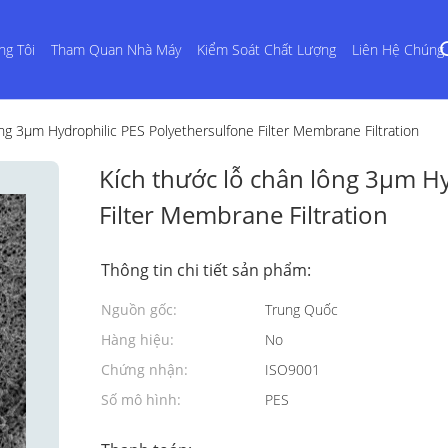
ng Tôi
Tham Quan Nhà Máy
Kiểm Soát Chất Lượng
Liên Hệ Chúng 
ng 3μm Hydrophilic PES Polyethersulfone Filter Membrane Filtration
Kích thước lỗ chân lông 3μm Hy
Filter Membrane Filtration
Thông tin chi tiết sản phẩm:
Nguồn gốc:
Trung Quốc
Hàng hiệu:
No
Chứng nhận:
ISO9001
Số mô hình:
PES