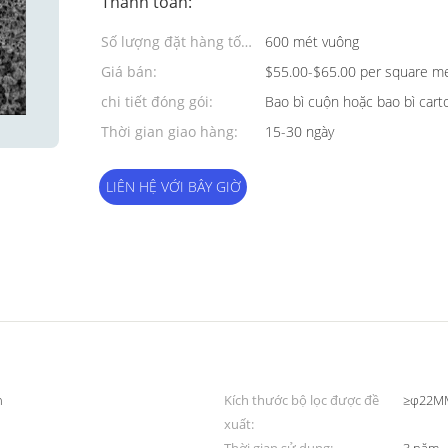
Thanh toán:
Số lượng đặt hàng tối
600 mét vuông
thiểu:
Giá bán:
$55.00-$65.00 per square m
chi tiết đóng gói:
Bao bì cuộn hoặc bao bì cart
Thời gian giao hàng:
15-30 ngày
LIÊN HỆ VỚI BÂY GIỜ
n
Kích thước bộ lọc được đề
≥φ22M
xuất: