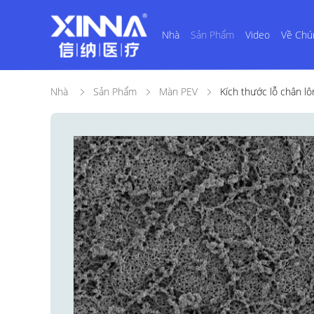
Nhà
Sản Phẩm
Video
Về Chú
Nhà
Sản Phẩm
Màn PEV
Kích thước lỗ chân lô