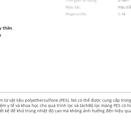
Thời gian sử dụng:
3 năm
Màu sắc:
màu tr
Phạm vi PH:
1-14
y thân
,
m
từ vật liệu polyethersulfone (PES). Nó có thể được cung cấp trong
ệm y tế và khoa học cho quá trình lọc và táchBộ lọc màng PES có hi
ết kế để khử trùng nhiệt độ cao mà không ảnh hưởng đến hiệu quả 