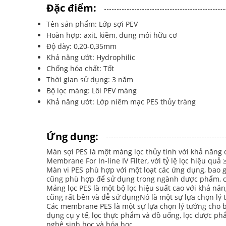
Đặc điểm:
Tên sản phẩm: Lớp sợi PEV
Hoàn hợp: axit, kiềm, dung môi hữu cơ
Độ dày: 0,20-0,35mm
Khả năng ướt: Hydrophilic
Chống hóa chất: Tốt
Thời gian sử dụng: 3 năm
Bộ lọc màng: Lôi PEV màng
Khả năng ướt: Lớp niêm mạc PES thủy tràng
Ứng dụng:
Màn sợi PES là một màng lọc thủy tinh với khả năng 
Membrane For In-line IV Filter, với tỷ lệ lọc hiệu qu
Màn vi PES phù hợp với một loạt các ứng dụng, bao gồ
cũng phù hợp để sử dụng trong ngành dược phẩm, côn
Mảng lọc PES là một bộ lọc hiệu suất cao với khả năn
cũng rất bền và dễ sử dụngNó là một sự lựa chọn lý t
Các membrane PES là một sự lựa chọn lý tưởng cho bấ
dụng cụ y tế, lọc thực phẩm và đồ uống, lọc dược 
nghệ sinh học và hóa học.