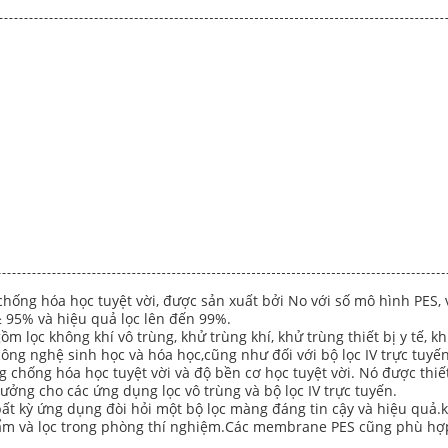
chống hóa học tuyệt vời, được sản xuất bởi No với số mô hình PES
ả ≥ 95% và hiệu quả lọc lên đến 99%.
m lọc không khí vô trùng, khử trùng khí, khử trùng thiết bị y tế, 
g nghệ sinh học và hóa học,cũng như đối với bộ lọc IV trực tuyế
g chống hóa học tuyệt vời và độ bền cơ học tuyệt vời. Nó được thiế
ưởng cho các ứng dụng lọc vô trùng và bộ lọc IV trực tuyến.
t kỳ ứng dụng đòi hỏi một bộ lọc màng đáng tin cậy và hiệu quả.khử
phẩm và lọc trong phòng thí nghiệm.Các membrane PES cũng phù h