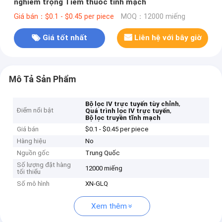
nghiêm trọng Tiêm thuốc tĩnh mạch
Giá bán：$0.1 - $0.45 per piece
MOQ：12000 miếng
Giá tốt nhất
Liên hệ với bây giờ
Mô Tả Sản Phẩm
,
Bộ lọc IV trực tuyến tùy chỉnh
Điểm nổi bật
,
Quá trình lọc IV trực tuyến
Bộ lọc truyền tĩnh mạch
Giá bán
$0.1 - $0.45 per piece
Hàng hiệu
No
Nguồn gốc
Trung Quốc
Số lượng đặt hàng
12000 miếng
tối thiểu
Số mô hình
XN-GLQ
Xem thêm