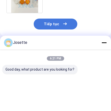
trọng Tiêm thuốc tĩnh mạch
Tiếp tục
Josette
Sản Phẩm Khuyến Cáo
6:21 PM
Good day, what product are you looking for?
XINNA Medical IV
1Bộ lọc tiêm 2
Bộ lọc IV dùng
Infusion In-Line 0.
micron IV
lần với hai tầ
22um và 0.5um
và PTFE chốn
Micropore Filter
để tăng tốc đ
chảy
Giá tốt nhất
Giá tốt nhất
Giá tốt n