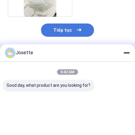
Tiếp tục
Josette
Sản Phẩm Khuyến Cáo
5:42 AM
Good day, what product are you looking for?
0.2 μm 47 mm Dia
Bộ lọc đĩa màng
Bộ lọc đĩa mà
Hydrophobic
PVDF ẩm 0.45um
PTFE chống n
Membrane PTFE
kích thước lỗ chân
lọc hút vi khuẩ
Separator cho pin
lông
Lithium Air