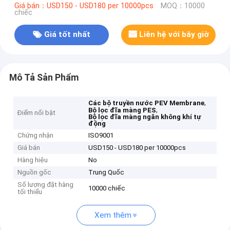
Giá bán：USD150 - USD180 per 10000pcs
MOQ：10000
chiếc
Giá tốt nhất
Liên hệ với bây giờ
Mô Tả Sản Phẩm
,
Các bộ truyền nước PEV Membrane
,
Bộ lọc đĩa màng PES
Điểm nổi bật
Bộ lọc đĩa màng ngăn không khí tự
động
Chứng nhận
ISO9001
Giá bán
USD150 - USD180 per 10000pcs
Hàng hiệu
No
Nguồn gốc
Trung Quốc
Số lượng đặt hàng
10000 chiếc
tối thiểu
Xem thêm