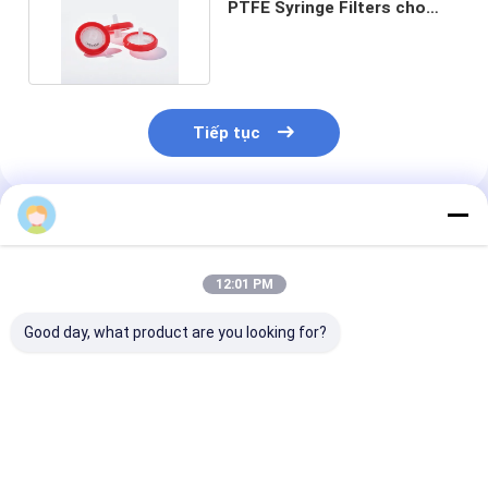
PTFE Syringe Filters cho
Chromatography
Tiếp tục
Sản Phẩm Khuyến Cáo
12:01 PM
Good day, what product are you looking for?
0.45μM kích thước lỗ
Bộ lọc ống tiêm vô
Bộ lọc ống ti
hổng Hydrophobic
trùng dùng một lần
vô trùng 0.22
PTFE Syringe Filters
dùng y tế với màng
33mm với đườ