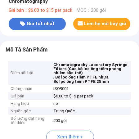
Chromatography
Giá bán：$6.00 to $15 per pack
MOQ：200 gói
Giá tốt nhất
Liên hệ với bây giờ
Mô Tả Sản Phẩm
Chromatography Laboratory Syringe
Filters (Các bộ lọc ống tiêm phòng
Điểm nổi bật
nhiễm sắc thể)
,
,
Bộ lọc ống tiêm PTFE nhựa
Bộ lọc ống tiêm PTFE 25mm
Chứng nhận
ISO9001
Giá bán
$6.00 to $15 per pack
Hàng hiệu
no
Nguồn gốc
Trung Quốc
Số lượng đặt hàng
200 gói
tối thiểu
Xem thêm