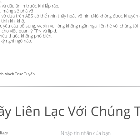
.
 và dấu ấn in trước khi lắp ráp.
o, màng sẽ phá vỡ
 vỏ dựa trên ABS có thể nhìn thấy hoặc vô hình.Nó không được khuyến c
tinh khi khô.
 yêu cầu bổ sung, vv, xin vui lòng không ngần ngại liên hệ với chúng tôi
ho việc quản lý TPN và lipid.
 nếu thuốc không phổ biến.
 kỳ nghi ngờ nào.
ĩnh Mạch Trực Tuyến
ãy Liên Lạc Với Chúng T
liazy
Nhập tin nhắn của bạn