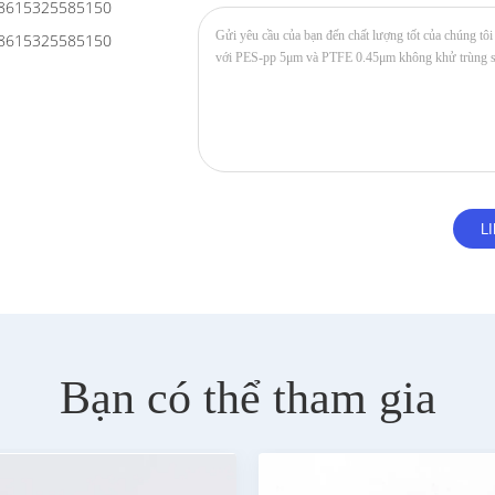
8615325585150
8615325585150
Bạn có thể tham gia