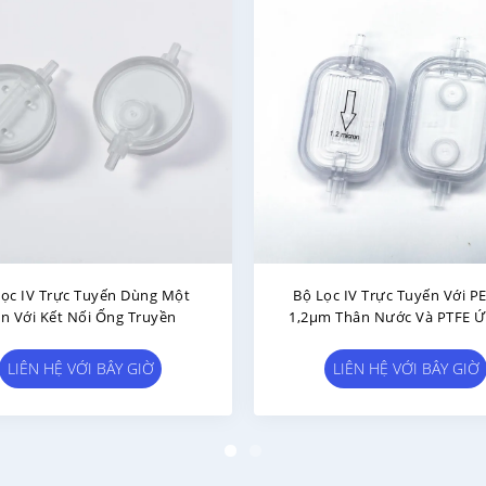
1Bộ Lọc Tiêm 2 Micron IV
Bộ Lọc In-Line IV Chống Án
Bộ Lọc Inline Dùng Một Lần
Truyền 0.22μm - 5μm
LIÊN HỆ VỚI BÂY GIỜ
LIÊN HỆ VỚI BÂY GIỜ