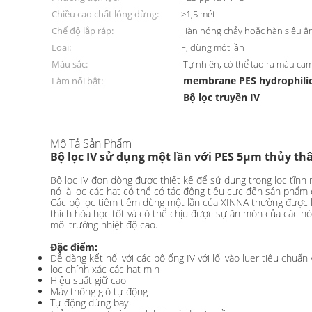
Chiều cao chất lỏng dừng:
≥1,5 mét
Chế độ lắp ráp:
Hàn nóng chảy hoặc hàn siêu â
Loại:
F, dùng một lần
Màu sắc:
Tự nhiên, có thể tạo ra màu c
membrane PES hydrophilic
Làm nổi bật:
Bộ lọc truyền IV
Mô Tả Sản Phẩm
Bộ lọc IV sử dụng một lần với PES 5μm thủy t
Bộ lọc IV đơn dòng được thiết kế để sử dụng trong lọc tĩnh
nó là lọc các hạt có thể có tác động tiêu cực đến sản phẩm
Các bộ lọc tiêm tiêm dùng một lần của XINNA thường được l
thích hóa học tốt và có thể chịu được sự ăn mòn của các hóa
môi trường nhiệt độ cao.
Đặc điểm:
Dễ dàng kết nối với các bộ ống IV với lối vào luer tiêu chuẩn v
lọc chính xác các hạt mịn
Hiệu suất giữ cao
Máy thông gió tự động
Tự động dừng bay