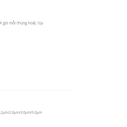
4 gói mỗi thùng hoặc tùy
.2μm/2.0μm/3.0μm/5.0μm