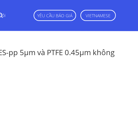
Tôi
YÊU CẦU BÁO GIÁ
VIETNAMESE
 PES-pp 5μm và PTFE 0.45μm không