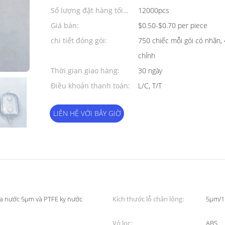
Số lượng đặt hàng tối
12000pcs
thiểu:
Giá bán:
$0.50-$0.70 per piece
chi tiết đóng gói:
750 chiếc mỗi gói có nhãn, 
chỉnh
Thời gian giao hàng:
30 ngày
Điều khoản thanh toán:
L/C, T/T
LIÊN HỆ VỚI BÂY GIỜ
 ưa nước 5μm và PTFE kỵ nước
Kích thước lỗ chân lông:
5μm/1
Vỏ lọc:
ABS