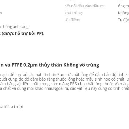
Kết nối đầu vào/đầu ra:
ống tr
m
khử trùng:
Không
Ưu điểm:
Tự độ
am chống ánh sáng
 (được hỗ trợ bởi PP)
,
hân và PTFE 0.2μm thủy thân Không vô trùng
 mạch để loại bỏ các hạt lớn hơn 5μm từ chất lỏng để đảm bảo độ tinh 
 cuối cùng, do đó đảm bảo rằng thuốc lỏng hoặc mẫu sinh học có chất lượ
àm bằng vật liệu chất lượng cao: màng PES cho chất lỏng thuốc và màng
 chất và dung môi khác nhauNgoài ra, các vật liệu này cũng có tính chất
à lối ra trượt