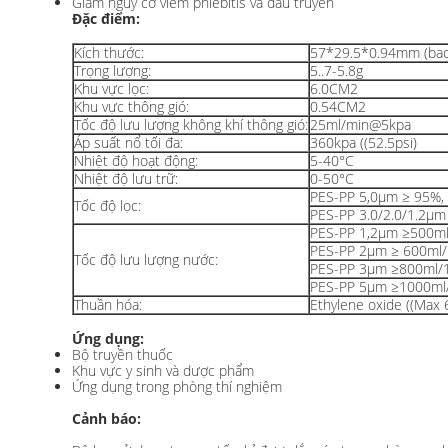
Giảm nguy cơ viêm phlebitis và đau truyền
Đặc điểm:
Kích thước:
57*29.5*0.94mm (bao 
Trọng lượng:
5..7-5.8g
Khu vực lọc:
6.0CM2
Khu vực thông gió:
0.54CM2
Tốc độ lưu lượng không khí thông gió:
25ml/min@5kpa
Áp suất nổ tối đa:
360kpa ((52.5psi)
Nhiệt độ hoạt động:
5-40°C
Nhiệt độ lưu trữ:
0-50°C
PES-PP 5,0μm ≥ 95%,
Tốc độ lọc:
PES-PP 3.0/2.0/1.2μm
PES-PP 1,2μm ≥500m
PES-PP 2μm ≥ 600ml
Tốc độ lưu lượng nước:
PES-PP 3μm ≥800ml/
PES-PP 5μm ≥1000ml
Thuần hóa:
Ethylene oxide ((Max 
Ứng dụng:
Bộ truyền thuốc
Khu vực y sinh và dược phẩm
Ứng dụng trong phòng thí nghiệm
Cảnh báo: