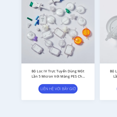
Chống
Bộ Lọc IV Dùng Một Lần Với Hai
lic
Tầng PES Và PTFE Chống Nước Để
ic
Tăng Tốc Độ Dòng Chảy
g
LIÊN HỆ VỚI BÂY GIỜ