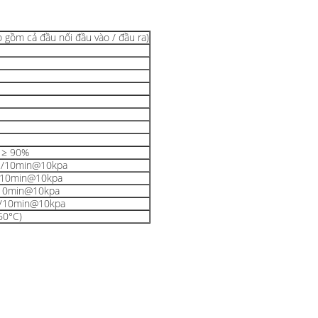
gồm cả đầu nối đầu vào / đầu ra)
 ≥ 90%
l/10min@10kpa
/10min@10kpa
10min@10kpa
/10min@10kpa
60°C)