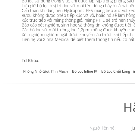
Bộ lọc sử dụng trong y tế, chỉ được lắp ráp trong phòng sạch
Lưu giữ bộ lọc ở vị trí dọc với mũi tên dòng chảy ở cả hai bên
Cẩn thận khi dán, nếu Hydrophilic PES màng tiếp xúc với ke
Rượu không được phép tiếp xúc với vỏ, hoặc nó sẽ làm hỏng
xúc trực tiếp với màng thông gió, màng PTFE sẽ trở nên thủy 
Báo cáo xét nghiệm, sinh học và thông tin không được tiết lộ,
Các bộ lọc với môi trường lọc 1,2μm không được khuyến cáo c
Xét nghiệm nghiêm ngặt được khuyến cáo trước khi tiếp thị
Liên hệ với Xinna-Medical để biết thêm thông tin nếu có bất
Từ Khóa:
Phòng Nhỏ Giọt Tĩnh Mạch
Bộ Lọc Inline IV
Bộ Lọc Chất Lỏng T
H
Người liên hệ:
Ju