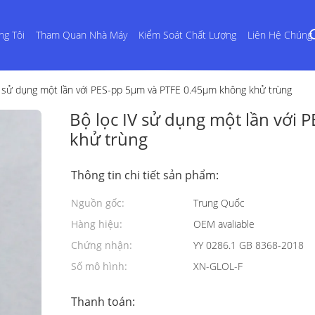
ng Tôi
Tham Quan Nhà Máy
Kiểm Soát Chất Lượng
Liên Hệ Chúng 
V sử dụng một lần với PES-pp 5μm và PTFE 0.45μm không khử trùng
Bộ lọc IV sử dụng một lần với
khử trùng
Thông tin chi tiết sản phẩm:
Nguồn gốc:
Trung Quốc
Hàng hiệu:
OEM avaliable
Chứng nhận:
YY 0286.1 GB 8368-2018
Số mô hình:
XN-GLOL-F
Thanh toán: