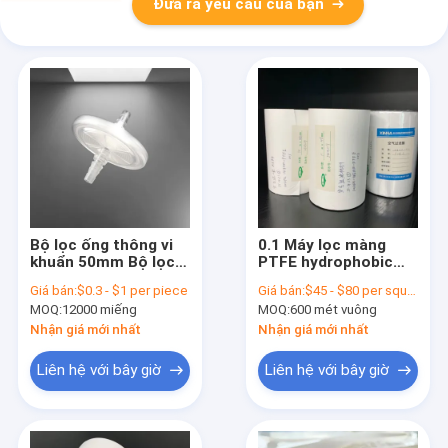
Đưa ra yêu cầu của bạn
Bộ lọc ống thông vi
0.1 Máy lọc màng
khuẩn 50mm Bộ lọc
PTFE hydrophobic
hydrophobic trực
micron cho thông gió
Giá bán:
$0.3 - $1 per piece
Giá bán:
$45 - $80 per square meter
tuyến với ống Barb
vô trùng
MOQ:
12000 miếng
MOQ:
600 mét vuông
Inlet
Nhận giá mới nhất
Nhận giá mới nhất
Liên hệ với bây giờ
Liên hệ với bây giờ