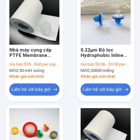
Nhà máy cung cấp
0.22μm Bộ lọc
PTFE Membrane
Hydrophobic Inline
Medical Hydrophobic
với màng PTFE
Giá bán:
$35 - $60 per square meter
Giá bán:
$0.06 - $0.50 per piece
Filter với kích thước
MOQ:
50 mét vuông
MOQ:
20000 miếng
lỗ 0.22μm đến 3.0μm
Nhận giá mới nhất
Nhận giá mới nhất
Liên hệ với bây giờ
Liên hệ với bây giờ
Nhà
Sản phẩm
Video