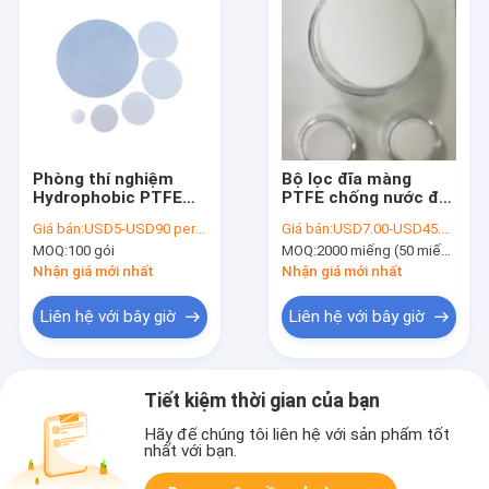
Phòng thí nghiệm
Bộ lọc đĩa màng
Hydrophobic PTFE
PTFE chống nước để
Membrane Filter Disc
lọc hút vi khuẩn
Giá bán:
USD5-USD90 per pack
Giá bán:
USD7.00-USD45.00 per pack
Non Sterile 0.22um -
MOQ:
100 gói
MOQ:
2000 miếng (50 miếng/gói)
5um Kích thước lỗ
chân lông
Nhận giá mới nhất
Nhận giá mới nhất
Liên hệ với bây giờ
Liên hệ với bây giờ
Tiết kiệm thời gian của bạn
Hãy để chúng tôi liên hệ với sản phẩm tốt
nhất với bạn.