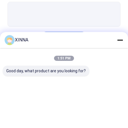
PTFE Membrane
Vải thủy tinh màng
màng nylon
Tiếp tục
XINNA
Bạch cầu PP
Màng PVDF
1:51 PM
Danh Mục Của Chúng Tôi
Bảo vệ bộ chuyển đổi
Good day, what product are you looking for?
Bộ lọc thông hơi vi khuẩn
Phụ kiện tiêm truyền
Vải không dệt Meltblown
Bộ lọc IV trực tuyến
Bộ lọc ống tiêm
Bộ lọc đĩa mà
Bộ lọc phòng thí nghiệm
phòng thí nghiệm