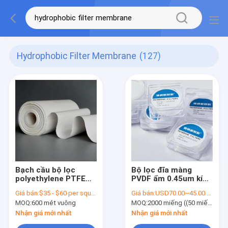
Hydrophobic Filter Membrane
(127)
Bạch cầu bộ lọc
Bộ lọc đĩa màng
polyethylene PTFE
PVDF ẩm 0.45um kích
chống nước cho bộ
thước lỗ chân lông
Giá bán:
$35 - $60 per square meter
Giá bán:
USD70.00~45.00 per pack
lọc y tế
MOQ:
600 mét vuông
MOQ:
2000 miếng ((50 miếng mỗi gói)
Nhận giá mới nhất
Nhận giá mới nhất