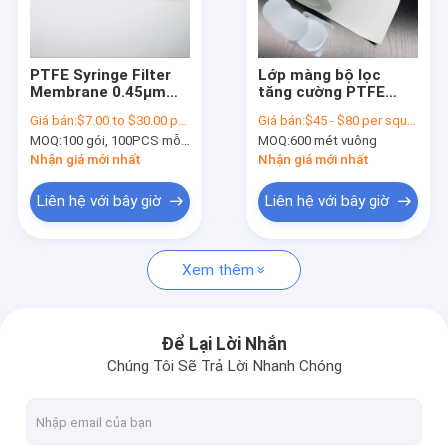
Về chúng tôi
Tham quan nhà máy
PTFE Syringe Filter
Lớp màng bộ lọc
Membrane 0.45μm
tăng cường PTFE
Kiểm soát chất lượng
0.2μm kích thước lỗ
0,45μm Hydrophobic
Giá bán:
$7.00 to $30.00 per pack
Giá bán:
$45 - $80 per square meter
chân lông Phương
cho các thiết bị y
MOQ:
100 gói, 100PCS mỗi gói
MOQ:
600 mét vuông
pháp thông gió khí
sinh
Liên hệ chúng tôi
Nhận giá mới nhất
Nhận giá mới nhất
Yêu cầu báo giá
Liên hệ với bây giờ
Liên hệ với bây giờ
Xem thêm
Bộ lọc IV trực tuyến
Bộ lọc ống tiêm phòng thí nghiệm
Để Lại Lời Nhắn
Chúng Tôi Sẽ Trả Lời Nhanh Chóng
Bộ lọc đĩa màng
Màn PEV