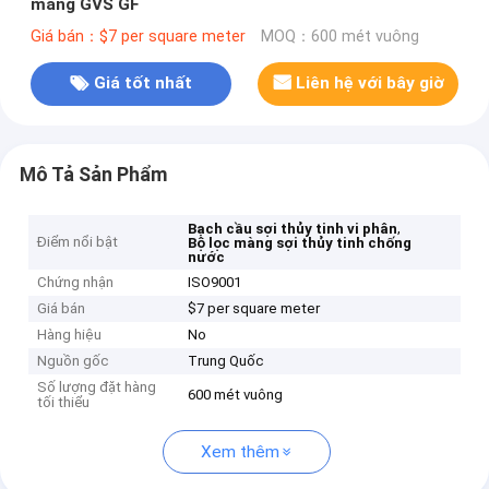
màng GVS GF
Giá bán：$7 per square meter
MOQ：600 mét vuông
Giá tốt nhất
Liên hệ với bây giờ
Mô Tả Sản Phẩm
,
Bạch cầu sợi thủy tinh vi phân
Điểm nổi bật
Bộ lọc màng sợi thủy tinh chống
nước
Chứng nhận
ISO9001
Giá bán
$7 per square meter
Hàng hiệu
No
Nguồn gốc
Trung Quốc
Số lượng đặt hàng
600 mét vuông
tối thiểu
Xem thêm