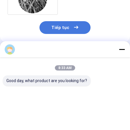
Tiếp tục
Sản Phẩm Khuyến Cáo
8:33 AM
Good day, what product are you looking for?
Bạch cầu sợi thủy
XINNA thủy tinh sợi
Lớp niêm mạc 
tinh chống nước cho
màng thủy đạo cho
thủy tinh chốn
thông gió y tế trong
các ứng dụng y tế và
nước với phạm
bộ truyền IV
phòng thí nghiệm
kích thước lỗ 
0,22μM đến 2
Giá tốt nhất
Giá tốt nhất
Giá tốt n