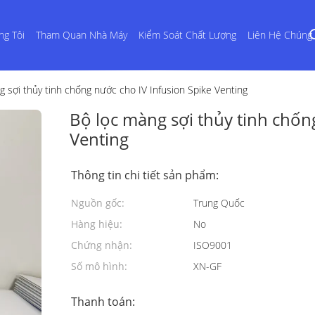
ng Tôi
Tham Quan Nhà Máy
Kiểm Soát Chất Lượng
Liên Hệ Chúng 
g sợi thủy tinh chống nước cho IV Infusion Spike Venting
Bộ lọc màng sợi thủy tinh chốn
Venting
Thông tin chi tiết sản phẩm:
Nguồn gốc:
Trung Quốc
Hàng hiệu:
No
Chứng nhận:
ISO9001
Số mô hình:
XN-GF
Thanh toán: