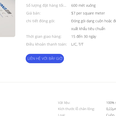
Số lượng đặt hàng tối
600 mét vuông
thiểu:
Giá bán:
$7 per square meter
chi tiết đóng gói:
Đóng gói dạng cuộn hoặc đ
xuất khẩu tiêu chuẩn
Thời gian giao hàng:
15 đến 30 ngày
Điều khoản thanh toán:
L/C, T/T
LIÊN HỆ VỚI BÂY GIỜ
Vật liệu:
100% s
Kích thước lỗ chân lông:
0,22μ
Loại:
Cuộn, 