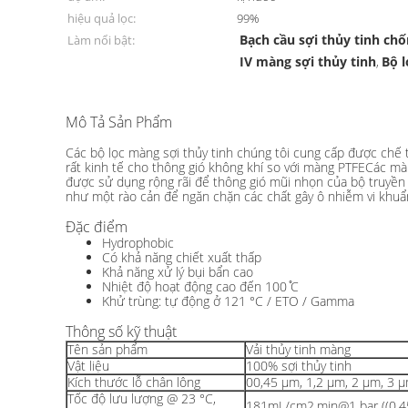
hiệu quả lọc:
99%
Bạch cầu sợi thủy tinh ch
Làm nổi bật:
IV màng sợi thủy tinh
Bộ 
,
Mô Tả Sản Phẩm
Nhà sản xuất Bộ lọc màng sợi thủy tinh thủy tinh trực
Các bộ lọc màng sợi thủy tinh chúng tôi cung cấp được chế t
rất kinh tế cho thông gió không khí so với màng PTFECác màn
được sử dụng rộng rãi để thông gió mũi nhọn của bộ truyền 
như một rào cản để ngăn chặn các chất gây ô nhiễm vi khuẩn
Đặc điểm
Hydrophobic
Có khả năng chiết xuất thấp
Khả năng xử lý bụi bẩn cao
Nhiệt độ hoạt động cao đến 100 ̊C
Khử trùng: tự động ở 121 °C / ETO / Gamma
Thông số kỹ thuật
Tên sản phẩm
Vải thủy tinh màng
Vật liệu
100% sợi thủy tinh
Kích thước lỗ chân lông
00,45 μm, 1,2 μm, 2 μm, 3 
Tốc độ lưu lượng @ 23 °C,
️181mL/cm2.min@1 bar ((0,4