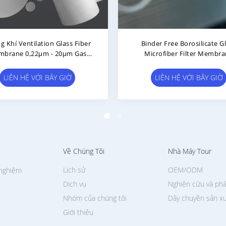
ọc Màng Sợi Thủy Tinh Thủy
16 Kpa Glass Fiber Membr
 Tương Đương Với Màng GVS
Insert Spike Filter Membran
GF
Intake
LIÊN HỆ VỚI BÂY GIỜ
LIÊN HỆ VỚI BÂY GIỜ
Về Chúng Tôi
Nhà Máy Tour
Lịch sử
OEM/ODM
 nghiệm
Dịch vụ
Nghiên cứu và phá
Nhóm của chúng tôi
Dây chuyền sản x
Giới thiệu