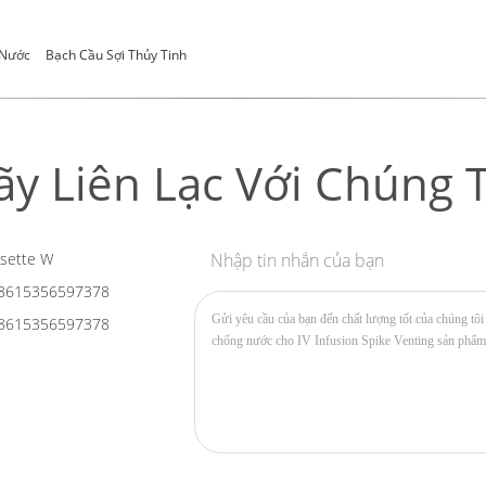
 Nước
Bạch Cầu Sợi Thủy Tinh
ãy Liên Lạc Với Chúng T
sette W
Nhập tin nhắn của bạn
8615356597378
8615356597378