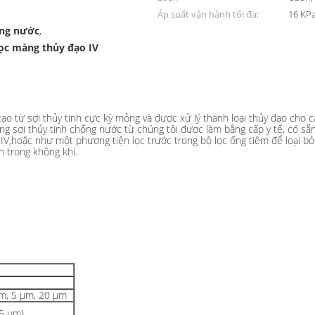
Áp suất vận hành tối đa:
16 KP
ống nước
,
lọc màng thủy đạo IV
 tiếp cho IV Infusion Spike Venting
ạo từ sợi thủy tinh cực kỳ mỏng và được xử lý thành loại thủy đạo cho 
g sợi thủy tinh chống nước từ chúng tôi được làm bằng cấp y tế, có sẵn 
IV,hoặc như một phương tiện lọc trước trong bộ lọc ống tiêm để loại bỏ
 trong không khí.
μm, 5 μm, 20 μm
5 μm)