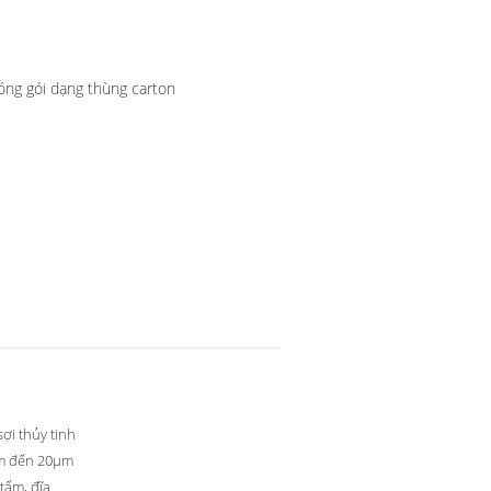
óng gói dạng thùng carton
ợi thủy tinh
m đến 20μm
tấm, đĩa