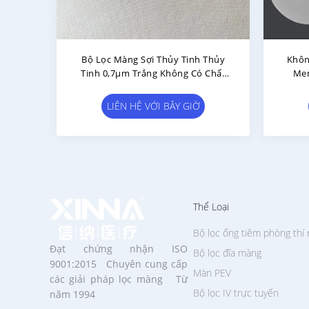
Tinh
Bộ Lọc Màng Sợi Thủy Tinh Cho
Bộ L
 Màng
Bộ Lọc Đầu Vào Không Khí
Tinh
LIÊN HỆ VỚI BÂY GIỜ
Thể Loại
Bộ lọc ống tiêm phòng thí
Đạt chứng nhận ISO
Bộ lọc đĩa màng
9001:2015 Chuyên cung cấp
Màn PEV
các giải pháp lọc màng Từ
Bộ lọc IV trực tuyến
năm 1994