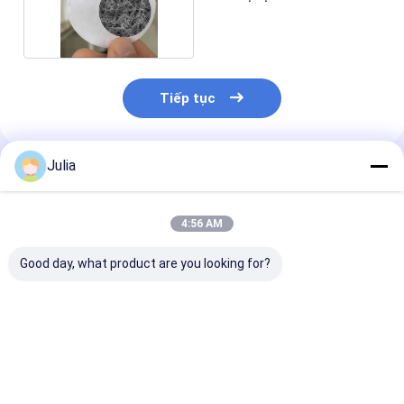
khí
Tiếp tục
Julia
Sản Phẩm Khuyến Cáo
4:56 AM
Good day, what product are you looking for?
Bạch cầu sợi thủy
XINNA thủy tinh sợi
Lớp niêm mạc 
tinh chống nước cho
màng thủy đạo cho
thủy tinh chốn
thông gió y tế trong
các ứng dụng y tế và
nước với phạm
bộ truyền IV
phòng thí nghiệm
kích thước lỗ 