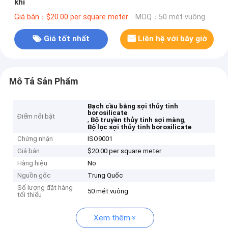
khí
Giá bán：$20.00 per square meter
MOQ：50 mét vuông
Giá tốt nhất
Liên hệ với bây giờ
Mô Tả Sản Phẩm
Bạch cầu bằng sợi thủy tinh
borosilicate
Điểm nổi bật
,
,
Bộ truyền thủy tinh sợi màng
Bộ lọc sợi thủy tinh borosilicate
Chứng nhận
ISO9001
Giá bán
$20.00 per square meter
Hàng hiệu
No
Nguồn gốc
Trung Quốc
Số lượng đặt hàng
50 mét vuông
tối thiểu
Xem thêm