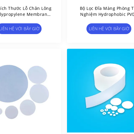
ích Thước Lỗ Chân Lông
Bộ Lọc Đĩa Màng Phòng T
olypropylene Membrane
Nghiệm Hydrophobic PV
er Disc Hydrophilic Lab
0,22 Micron Filter For Ai
Supplies
Ventilation
LIÊN HỆ VỚI BÂY GIỜ
LIÊN HỆ VỚI BÂY GIỜ