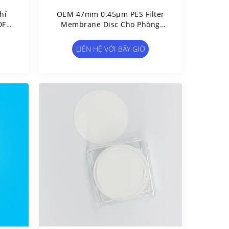
hí
OEM 47mm 0.45μm PES Filter
DF
Membrane Disc Cho Phòng
r
Thí Nghiệm Khoa Học Đời
Sống
LIÊN HỆ VỚI BÂY GIỜ