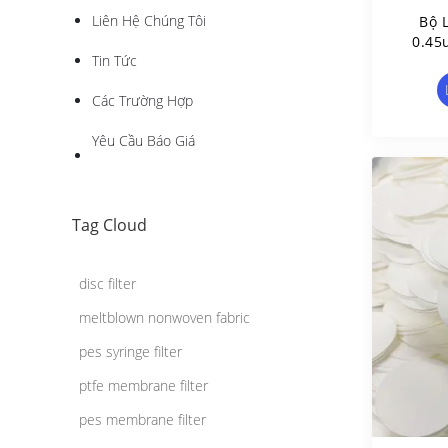
Liên Hệ Chúng Tôi
Bộ 
0.45
Tin Tức
Các Trường Hợp
Yêu Cầu Báo Giá
Tag Cloud
disc filter
meltblown nonwoven fabric
pes syringe filter
ptfe membrane filter
pes membrane filter