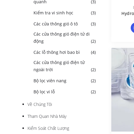
quanh
(3)
Kiểm tra vi sinh học
(3)
Hydr
Filter
Các cửa thông gió ô tô
(3)
- 5
Các cửa thông gió điện tử di
động
(2)
Các lỗ thông hơi bao bì
(4)
Các cửa thông gió điện tử
ngoài trời
(2)
Bộ lọc viên nang
(2)
Bộ lọc vi lỗ
(2)
Về Chúng Tôi
Tham Quan Nhà Máy
Kiểm Soát Chất Lượng