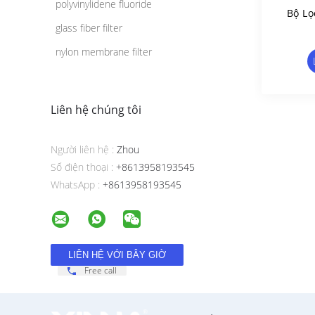
polyvinylidene fluoride
Bộ Lọ
glass fiber filter
nylon membrane filter
Liên hệ chúng tôi
Người liên hệ :
Zhou
Số điện thoại :
+8613958193545
WhatsApp :
+8613958193545
Free call