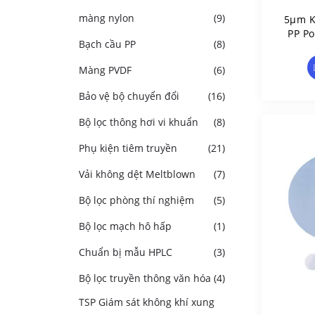
màng nylon
(9)
5μm K
PP P
Bạch cầu PP
(8)
Filt
Màng PVDF
(6)
Bảo vệ bộ chuyển đổi
(16)
Bộ lọc thông hơi vi khuẩn
(8)
Phụ kiện tiêm truyền
(21)
Vải không dệt Meltblown
(7)
Bộ lọc phòng thí nghiệm
(5)
Bộ lọc mạch hô hấp
(1)
Chuẩn bị mẫu HPLC
(3)
Bộ lọc truyền thông văn hóa
(4)
TSP Giám sát không khí xung