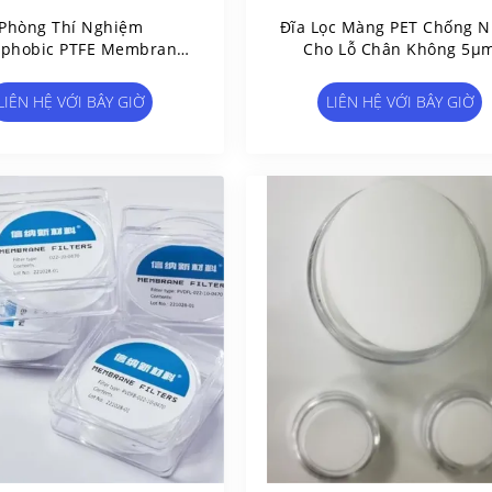
Phòng Thí Nghiệm
Đĩa Lọc Màng PET Chống 
ophobic PTFE Membrane
Cho Lỗ Chân Không 5μ
 Disc Non Sterile 0.22um
um Kích Thước Lỗ Chân
LIÊN HỆ VỚI BÂY GIỜ
LIÊN HỆ VỚI BÂY GIỜ
Lông