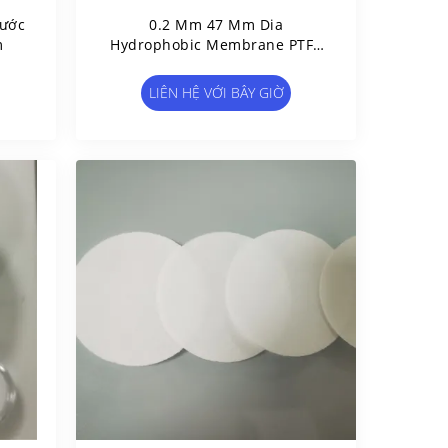
Nước
0.2 Μm 47 Mm Dia
m
Hydrophobic Membrane PTFE
Separator Cho Pin Lithium Air
LIÊN HỆ VỚI BÂY GIỜ