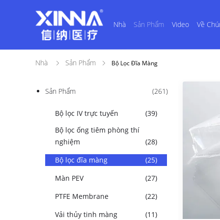
Nhà
Sản Phẩm
Video
Về Chú
Nhà
Sản Phẩm
Bộ Lọc Đĩa Màng
Sản Phẩm
(261)
Bộ lọc IV trực tuyến
(39)
Bộ lọc ống tiêm phòng thí
nghiệm
(28)
Bộ lọc đĩa màng
(25)
Màn PEV
(27)
PTFE Membrane
(22)
Vải thủy tinh màng
(11)