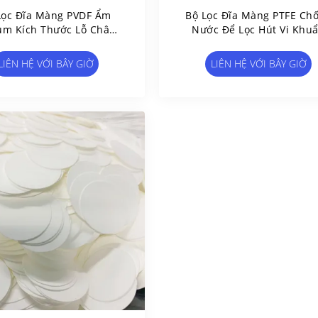
Lọc Đĩa Màng PVDF Ẩm
Bộ Lọc Đĩa Màng PTFE Ch
um Kích Thước Lỗ Chân
Nước Để Lọc Hút Vi Khu
Lông
LIÊN HỆ VỚI BÂY GIỜ
LIÊN HỆ VỚI BÂY GIỜ