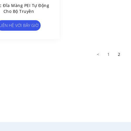
c Đĩa Màng PEI Tự Động
Cho Bộ Truyền
LIÊN HỆ VỚI BÂY GIỜ
<
1
2