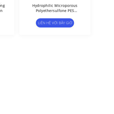
ống
Hydrophilic Microporous
ẩn
Polyethersulfone PES
Membrane Disc Filter Độ Xốp
Cao
LIÊN HỆ VỚI BÂY GIỜ