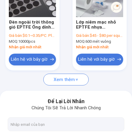
Về chúng tôi
Tham quan nhà máy
Đèn ngoài trời thông
Lớp niêm mạc nhỏ
gió EPTFE Ống dính
EPTFE nhựa
Kiểm soát chất lượng
Hydrophobic
0.22/0.45/1.2/3μm với
Giá bán:
$0.1~0.35/PC. Please contact sales for actual price
Giá bán:
$45 - $80 per square meter
Oleophobic
lớp hỗ trợ PP hoặc
MOQ:
10000pcs
MOQ:
600 mét vuông
PET cho sử dụng y tế
Liên hệ chúng tôi
Nhận giá mới nhất
Nhận giá mới nhất
Yêu cầu báo giá
Liên hệ với bây giờ
Liên hệ với bây giờ
Xem thêm
Bộ lọc IV trực tuyến
Bộ lọc ống tiêm phòng thí nghiệm
Để Lại Lời Nhắn
Chúng Tôi Sẽ Trả Lời Nhanh Chóng
Bộ lọc đĩa màng
Màn PEV