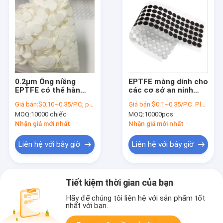
0.2μm Ống niềng
EPTFE màng dính cho
EPTFE có thể hàn
các cơ sở an ninh
cho các loại nấm ăn
ngoài trời Sự khác
Giá bán:
$0.10~0.35/PC, please contact sales for price
Giá bán:
$0.1~0.35/PC. Please contact sales for actual price
được
biệt áp suất trắng
MOQ:
10000 chiếc
MOQ:
10000pcs
Nhận giá mới nhất
Nhận giá mới nhất
Liên hệ với bây giờ
Liên hệ với bây giờ
Tiết kiệm thời gian của bạn
Hãy để chúng tôi liên hệ với sản phẩm tốt
nhất với bạn.