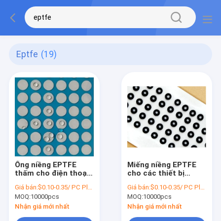
Eptfe
(19)
Ống niềng EPTFE
Miếng niềng EPTFE
thấm cho điện thoại
cho các thiết bị
di động chống nước
thông minh đeo được
Giá bán:
$0.10-0.35/ PC Please contact sales for actual price
Giá bán:
$0.10-0.35/ PC Please contact sales for actual price
3000~5000ml/min/cm2
100 ~
MOQ:
10000pcs
MOQ:
10000pcs
7Kpa
1000ml/min/cm2@7Kpa
Kiểm soát nước
Nhận giá mới nhất
Nhận giá mới nhất
3ATM/5ATM/10ATM