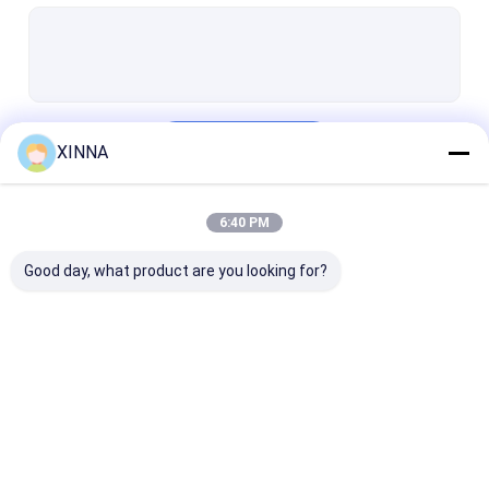
PTFE Membrane
Vải thủy tinh màng
màng nylon
Tiếp tục
XINNA
Bạch cầu PP
Màng PVDF
6:40 PM
Danh Mục Của Chúng Tôi
Bảo vệ bộ chuyển đổi
Good day, what product are you looking for?
Bộ lọc thông hơi vi khuẩn
Phụ kiện tiêm truyền
Vải không dệt Meltblown
Bộ lọc IV trực tuyến
Bộ lọc ống tiêm
Bộ lọc đĩa mà
Bộ lọc phòng thí nghiệm
phòng thí nghiệm