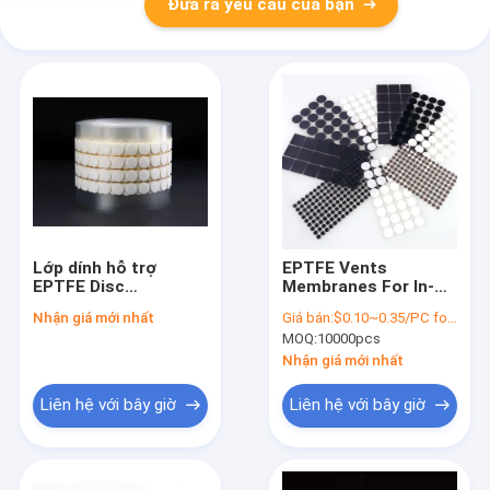
Đưa ra yêu cầu của bạn
Lớp dính hỗ trợ
EPTFE Vents
EPTFE Disc
Membranes For In-
Membrane On
Vehicle Electronics
Nhận giá mới nhất
Giá bán:
$0.10~0.35/PC for price , contact our sales team
Household Daily
Navigation System
MOQ:
10000pcs
Chemicals
Display System
Ventilation
Communication
Nhận giá mới nhất
Packaging
Controller (Bộ điều
khiển thông tin liên
Liên hệ với bây giờ
Liên hệ với bây giờ
lạc hệ thống hiển thị)